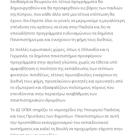
λανθασμένα θεωρούν ότι τέτοια προγράμματα θα
δημιουργηθούν και θα προσφερθούν εις βάρος των παιδιών
της Κύπρου, που κάθε άλλο από μια τέτοια επίπτωση θα
έχουν. Θα έπρεπε όλοι οι γονείς να μεριμνούμε η μεγαλύτερη
επένδυση του κράτους να είναι στην Παιδεία και δη σε
οποιαδήποτε προγράμματα ενδυναμώνουν τα δημόσια
Πανεπιστήμια μας και ενισχύουν τη φήμη τους διεθνώς.
Σε πολλές ευρωπαϊκές χώρες, όπως η Ολλανδία και η
Γερμανία, τα δημόσια πανεπιστήμια προσφέρουν
προγράμματα στην αγγλική γλώσσα, χωρίς να τίθεται υπό
αμφισβήτηση η ποιότητα της εκπαίδευσης των ντόπιων
φοιτητών. Αντιθέτως, τέτοιες πρωτοβουλίες ενισχύουν τη
διεθνή τους φήμη, προσελκύουν φοιτητές και ερευνητές από
το εξωτερικό και εξασφαλίζουν πολύτιμους πόρους που
επενδύονται στην περαιτέρω αναβάθμιση των
πανεπιστημιακών ιδρυμάτων.
Το ΔΣ ΟΠΕΚ στηρίζει το νομοσχέδιο της Υπουργού Παιδείας
και τους Πρυτάνεις των δημοσίων Πανεπιστημίων σε αυτή
την προσπάθεια εκσυγχρονισμού του εκπαιδευτικού
συστήματος και καλεί τη Βουλή να προχωρήσει τάχιστα στην
ψήφιση του νομοσχεδίου.