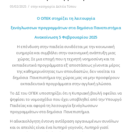
/
05/02/2025
στην κατηγορία
Δελτία Τύπου
O ΟΠΕΚ στηρίζει τη λειτουργία
ξενόγλωσσων προγραμμάτων στα δημόσια Πανεπιστήμια
Ανακοίνωση 5 Φεβρουαρίου 2025
Η επένδυση στην παιδεία συνδέεται με την κοινωνική
ευημερία και συμβάλει στην οικονομική ανάπτυξη μιας
χώρας. Σε μια εποχή που η τεχνητή νοημοσύνη και τα
εκπαιδευτικά προγράμματα εξ’ αποστάσεως γίνονται μέρος
της καθημερινότητας των σπουδαστών, δεν νοείται τα
δημόσια Πανεπιστήμια της χώρας μας να μην προσφέρουν
εκπαιδευτικά προγράμματα στην αγγλική γλώσσα.
Το ΔΣ του ΟΠΕΚ υποστηρίζει ότι η Κυπριακή βουλή οφείλει να
ψηφίσει το νομοσχέδιο που έχει υποβληθεί από την Υπουργό
Παιδείας και αφορά τη λειτουργία ξενόγλωσσων
προγραμμάτων στα δημόσια Πανεπιστήμια.
Η αδικαιολόγητη έντονη αντίδραση οργανωμένων συνόλων
και οι απειλές είναι ένα λυπηρό γεγονός. Λυπηρό γιατί