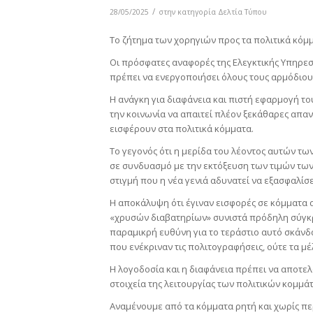
/
28/05/2025
στην κατηγορία
Δελτία Τύπου
Το ζήτημα των χορηγιών προς τα πολιτικά κόμμ
Οι πρόσφατες αναφορές της Ελεγκτικής Υπηρεσ
πρέπει να ενεργοποιήσει όλους τους αρμόδιους
Η ανάγκη για διαφάνεια και πιστή εφαρμογή τ
την κοινωνία να απαιτεί πλέον ξεκάθαρες απα
εισφέρουν στα πολιτικά κόμματα.
Το γεγονός ότι η μερίδα του λέοντος αυτών τω
σε συνδυασμό με την εκτόξευση των τιμών των α
στιγμή που η νέα γενιά αδυνατεί να εξασφαλίσε
Η αποκάλυψη ότι έγιναν εισφορές σε κόμματα 
«χρυσών διαβατηρίων» συνιστά πρόδηλη σύγκρ
παραμικρή ευθύνη για το τεράστιο αυτό σκάνδ
που ενέκριναν τις πολιτογραφήσεις, ούτε τα μ
Η λογοδοσία και η διαφάνεια πρέπει να αποτε
στοιχεία της λειτουργίας των πολιτικών κομμά
Αναμένουμε από τα κόμματα ρητή και χωρίς πε