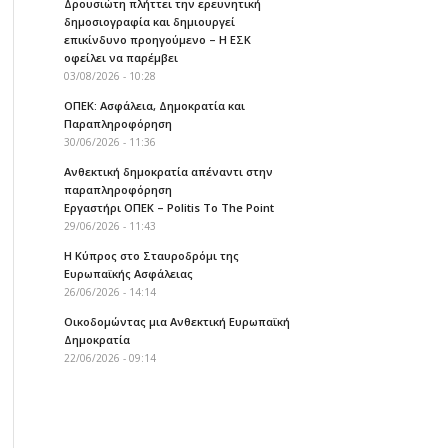
Δρουσιώτη πλήττει την ερευνητική
δημοσιογραφία και δημιουργεί
επικίνδυνο προηγούμενο – Η ΕΣΚ
οφείλει να παρέμβει
03/08/2026 - 10:28
ΟΠΕΚ: Ασφάλεια, Δημοκρατία και
Παραπληροφόρηση
30/06/2026 - 11:36
Ανθεκτική δημοκρατία απέναντι στην
παραπληροφόρηση
Εργαστήρι ΟΠΕΚ – Politis To The Point
29/06/2026 - 11:43
Η Κύπρος στο Σταυροδρόμι της
Ευρωπαϊκής Ασφάλειας
26/06/2026 - 14:14
Οικοδομώντας μια Ανθεκτική Ευρωπαϊκή
Δημοκρατία
22/06/2026 - 09:14