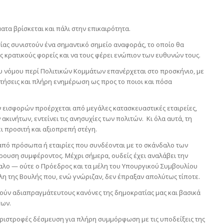
ατα βρίσκεται και πάλι στην επικαιρότητα.
ίας συνιστούν ένα σημαντικό σημείο αναφοράς, το οποίο θα
 κρατικούς φορείς και να τους φέρει ενώπιον των ευθυνών τους.
ου νόμου περί Πολιτικών Κομμάτων επανέρχεται στο προσκήνιο, με
ντήσεις και πλήρη ενημέρωση ως προς το ποιοι και πόσα
ν εισφορών προέρχεται από μεγάλες κατασκευαστικές εταιρείες,
κινήτων, εντείνει τις ανησυχίες των πολιτών. Κι όλα αυτά, τη
ι προσιτή και αξιοπρεπή στέγη.
από πρόσωπα ή εταιρίες που συνδέονται με το σκάνδαλο των
ουση συμφέροντος. Μέχρι σήμερα, ουδείς έχει αναλάβει την
αλο — ούτε ο Πρόεδρος και τα μέλη του Υπουργικού Συμβουλίου
έλη της Βουλής που, ενώ γνώριζαν, δεν έπραξαν απολύτως τίποτε.
λούν αδιαπραγμάτευτους κανόνες της δημοκρατίας μας και βασικά
των.
ριστροφές δέσμευση για πλήρη συμμόρφωση με τις υποδείξεις της