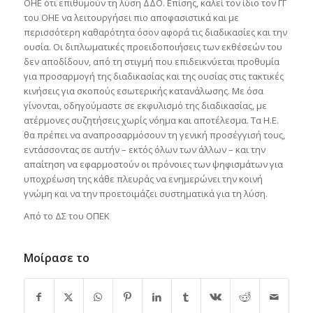
ΟΗΕ ότι επιθυμούν τη λύση ΔΔΟ. Επίσης, καλεί τον ίδιο τον ΓΓ
του ΟΗΕ να λειτουργήσει πιο αποφασιστικά και με
περισσότερη καθαρότητα όσον αφορά τις διαδικασίες και την
ουσία. Οι διπλωματικές προειδοποιήσεις των εκθέσεών του
δεν αποδίδουν, από τη στιγμή που επιδεικνύεται προθυμία
για προσαρμογή της διαδικασίας και της ουσίας στις τακτικές
κινήσεις για σκοπούς εσωτερικής κατανάλωσης. Με όσα
γίνονται, οδηγούμαστε σε εκφυλισμό της διαδικασίας, με
ατέρμονες συζητήσεις χωρίς νόημα και αποτέλεσμα. Τα Η.Ε.
θα πρέπει να αναπροσαρμόσουν τη γενική προσέγγισή τους,
εντάσσοντας σε αυτήν – εκτός όλων των άλλων – και την
απαίτηση να εφαρμοστούν οι πρόνοιες των ψηφισμάτων για
υποχρέωση της κάθε πλευράς να ενημερώνει την κοινή
γνώμη και να την προετοιμάζει συστηματικά για τη λύση.
Από το ΔΣ του ΟΠΕΚ
Μοίρασε το