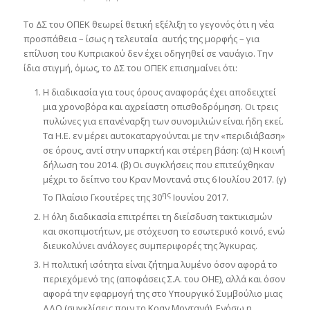
Το ΔΣ του ΟΠΕΚ θεωρεί θετική εξέλιξη το γεγονός ότι η νέα
προσπάθεια – ίσως η τελευταία αυτής της μορφής – για
επίλυση του Κυπριακού δεν έχει οδηγηθεί σε ναυάγιο. Την
ίδια στιγμή, όμως, το ΔΣ του ΟΠΕΚ επισημαίνει ότι:
Η διαδικασία για τους όρους αναφοράς έχει αποδειχτεί
μια χρονοβόρα και αχρείαστη οπισθοδρόμηση. Οι τρεις
πυλώνες για επανέναρξη των συνομιλιών είναι ήδη εκεί.
Τα Η.Ε. εν μέρει αυτοκαταργούνται με την «περιδιάβαση»
σε όρους, αντί στην υπαρκτή και στέρεη βάση: (α) Η κοινή
δήλωση του 2014. (β) Οι συγκλήσεις που επιτεύχθηκαν
μέχρι το δείπνο του Κραν Μοντανά στις 6 Ιουλίου 2017. (γ)
ης
Το Πλαίσιο Γκουτέρες της 30
Ιουνίου 2017.
Η όλη διαδικασία επιτρέπει τη διείσδυση τακτικισμών
και σκοπιμοτήτων, με στόχευση το εσωτερικό κοινό, ενώ
διευκολύνει ανάλογες συμπεριφορές της Άγκυρας.
Η πολιτική ισότητα είναι ζήτημα λυμένο όσον αφορά το
περιεχόμενό της (αποφάσεις Σ.Α. του ΟΗΕ), αλλά και όσον
αφορά την εφαρμογή της στο Υπουργικό Συμβούλιο μιας
ΔΔΟ (συγκλίσεις πριν το Κραν Μοντανά). Ενόσω η