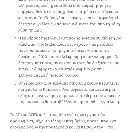
ελληνοκυπριακή ηγεσία θέτει υπό αμφισβήτηση τα
συμφωνηθέντα εδώ και χρόνια, επιτρέπει στην Άγκυρα
και στον κ. Τσαβούσογλου να ανοίγει και να αμφισβητεί
όλες τις συγκλίσεις. Απομακρυνόμαστε έτσι από τη μόνη
λύση, τη ΔΔΟ.
Η εκ μέρους της ελληνοκυπριακής ηγεσίας συναίνεση για
«άπλωμα» της διαδικασίας στον χρόνο – με μετάθεση
των ουσιαστικών διαπραγματεύσεων για μετά την
άνοιξη του 2020 – αποτελεί κρίσιμη οπισθοδρόμηση: Οι
διαπραγματεύσεις, αν αρχίσουν τότε, θα διεξάγονται σε
εντελώς διαφορετικό και επιδεινωμένο για την
ελληνοκυπριακή πλευρά πλαίσιο.
Οι χειρισμοί και οι εξελίξεις στην ΑΟΖ έχουν περιπλέξει
κατά πολύ το Κυπριακό. Αναπόφευκτα, απαιτείται μια
ελάχιστη συνεννόηση χειρισμών στο θέμα των φυσικών
πόρων ενόσω θα καταβάλλονται προσπάθειες για λύση.
Το ΔΣ του ΟΠΕΚ καλεί τους δύο ηγέτες να εργαστούν
αφοσιωμένα, μέχρι το τέλος Σεπτεμβρίου, προκειμένου να
ολοκληρώσουν την προεργασία και να πείσουν τον ΓΓ του