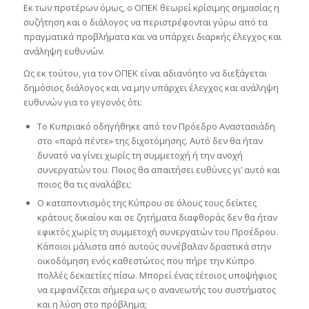
Εκ των προτέρων όμως, ο ΟΠΕΚ θεωρεί κρίσιμης σημασίας η
συζήτηση και ο διάλογος να περιστρέφονται γύρω από τα
πραγματικά προβλήματα και να υπάρχει διαρκής έλεγχος και
ανάληψη ευθυνών.
Ως εκ τούτου, για τον ΟΠΕΚ είναι αδιανόητο να διεξάγεται
δημόσιος διάλογος και να μην υπάρχει έλεγχος και ανάληψη
ευθυνών για το γεγονός ότι:
Το Κυπριακό οδηγήθηκε από τον Πρόεδρο Αναστασιάδη
στο «παρά πέντε» της διχοτόμησης. Αυτό δεν θα ήταν
δυνατό να γίνει χωρίς τη συμμετοχή ή την ανοχή
συνεργατών του. Ποιος θα απαιτήσει ευθύνες γι’ αυτό και
ποιος θα τις αναλάβει;
Ο καταποντισμός της Κύπρου σε όλους τους δείκτες
κράτους δικαίου και σε ζητήματα διαφθοράς δεν θα ήταν
εφικτός χωρίς τη συμμετοχή συνεργατών του Προέδρου.
Κάποιοι μάλιστα από αυτούς συνέβαλαν δραστικά στην
οικοδόμηση ενός καθεστώτος που πήρε την Κύπρο
πολλές δεκαετίες πίσω. Μπορεί ένας τέτοιος υποψήφιος
να εμφανίζεται σήμερα ως ο ανανεωτής του συστήματος
και η λύση στο πρόβλημα;