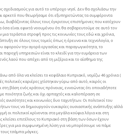
υς σχεδιασμούς για αυτό το υπέροχο νησί. Δεν θα σχολιάσω την
ναι αρκετό που θεωρήσαμε ότι εξυπηρετώντας τα συμφέροντα
λω, διαβάζοντας όλους τους έγκριτους επιστήμονες που κατέχουν
α όσα είναι εφικτά νοουμένου ότι θα σοβαρευτούμε σε αυτό τον
 μια τεράστια στροφή προς τις κοινωνίες τους εδώ και χρόνια,
πτυξη σε όλους τους τομείς όπως η έρευνα και τεχνολογία, ο
που αφορούν την αγορά εργασίας και παραγωγικότητα, το
αι παροχή υπηρεσιών είναι το κλειδί για την ευμάρεια των
, ενός λαού που απέχει από τη μιζέρια και το αίσθημα της
άνω από όλα να κλείσει το κεφάλαιο Κυπριακό, νομίζω 46 χρόνια (
ές πολιτικές καριέρες χτίστηκαν γύρω από αυτό, καιρός οι
ται στη βάση ενός κράτους πρόνοιας, εννοώντας ότι οποιαδήποτε
με ποιότητα ζωής και όχι αρπαχτές και καλοπέραση σε
ς ανισότητες και κοινωνίες δυο ταχυτήτων. Οι πολιτικοί του
τήτων τους να δημιουργούν ευκαιρίες ουσιαστικής ανάπτυξης αλλά
γμή οι πολιτικοί κρίνονται στα μεγάλα κούφια λόγια και στη
 κλείσει επιτέλους το Κυπριακό στη βάση των όσων έχουν
έρες για μια συμφωνημένη λύση για να μπορέσουμε να πάμε
 τους τσάμπα μάγκες.