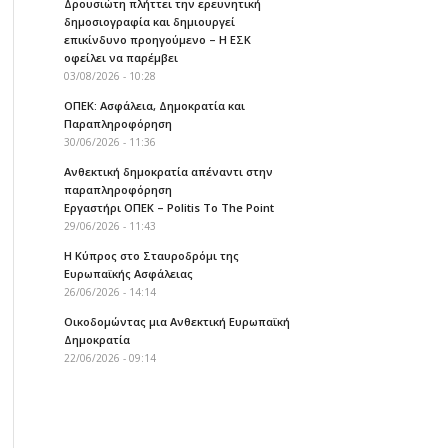
Δρουσιώτη πλήττει την ερευνητική
δημοσιογραφία και δημιουργεί
επικίνδυνο προηγούμενο – Η ΕΣΚ
οφείλει να παρέμβει
03/08/2026 - 10:28
ΟΠΕΚ: Ασφάλεια, Δημοκρατία και
Παραπληροφόρηση
30/06/2026 - 11:36
Ανθεκτική δημοκρατία απέναντι στην
παραπληροφόρηση
Εργαστήρι ΟΠΕΚ – Politis To The Point
29/06/2026 - 11:43
Η Κύπρος στο Σταυροδρόμι της
Ευρωπαϊκής Ασφάλειας
26/06/2026 - 14:14
Οικοδομώντας μια Ανθεκτική Ευρωπαϊκή
Δημοκρατία
22/06/2026 - 09:14