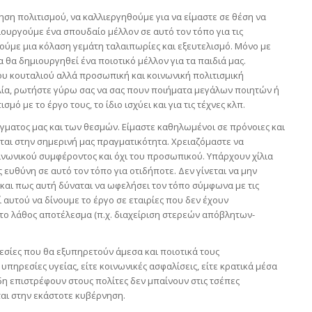
ση πολιτισμού, να καλλιεργηθούμε για να είμαστε σε θέση να
ιουργούμε ένα σπουδαίο μέλλον σε αυτό τον τόπο για τις
γούμε μια κόλαση γεμάτη ταλαιπωρίες και εξευτελισμό. Μόνο με
α θα δημιουργηθεί ένα ποιοτικό μέλλον για τα παιδιά μας.
ου κουταλιού αλλά προσωπική και κοινωνική πολιτισμική
βλία, ρωτήστε γύρω σας να σας πουν ποιήματα μεγάλων ποιητών ή
ό με το έργο τους, το ίδιο ισχύει και για τις τέχνες κλπ.
γματος μας και των θεσμών. Είμαστε καθηλωμένοι σε πρόνοιες και
αι στην σημερινή μας πραγματικότητα. Χρειαζόμαστε να
ινωνικού συμφέροντος και όχι του προσωπικού. Υπάρχουν χίλια
ευθύνη σε αυτό τον τόπο για οτιδήποτε. Δεν γίνεται να μην
και πως αυτή δύναται να ωφελήσει τον τόπο σύμφωνα με τις
αυτού να δίνουμε το έργο σε εταιρίες που δεν έχουν
 το λάθος αποτέλεσμα (π.χ. διαχείριση στερεών απόβλητων-
σίες που θα εξυπηρετούν άμεσα και ποιοτικά τους
υπηρεσίες υγείας, είτε κοινωνικές ασφαλίσεις, είτε κρατικά μέσα
δη επιστρέφουν στους πολίτες δεν μπαίνουν στις τσέπες
αι στην εκάστοτε κυβέρνηση.