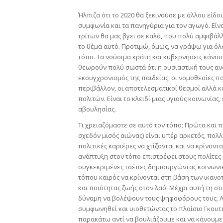
Ήλπιζα ότι το 2020 θα ξεκινούσε με άλλου είδο
συμφωνία και τα πανηγύρια για τον αγωγό. Εί
τρίτων θα μας βγει σε καλό, που πολύ αμφιβάλ
το θέμα αυτό. Προτιμώ, όμως, να γράψω για όλ
τόπο. Τα νούσιμα κράτη και κυβερνήσεις κάνουν
θεωρούν πολύ σωστά ότι η ουσιαστική τους ανά
εκσυγχρονισμός της παιδείας, οι νομοθεσίες 
περιβάλλον, οι αποτελεσματικοί θεσμοί αλλά κ
πολιτών. Είναι το κλειδί μιας υγιούς κοινωνίας
αβουλησίας.
Τι χρειαζόμαστε σε αυτό τον τόπο; Πρώτα και π
σχεδόν μισός αιώνας) είναι υπέρ αρκετός, πολλ
πολιτικές καριέρες να χτίζονται και να κρίνον
ανάπτυξη στον τόπο επιστρέφει στους πολίτες 
συγκεκριμένες τσέπες δημιουργώντας κοινωνικέ
τόπου καιρός να κρίνονται στη βάση των ικανο
και ποιότητας ζωής στον λαό. Μέχρι αυτή τη στι
δύναμη να βολέψουν τους ψηφοφόρους τους. Ας
συμφωνηθεί και υιοθετώντας το πλαίσιο Γκουτ
παρακάτω αντί να βουλιάζουμε και να κάνουμε