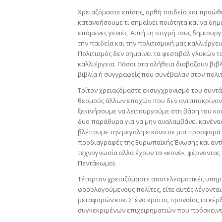
Χρειαζόμαστε επίσης, ορθή παιδεία και προώθη
κατανοήσουμε τι σημαίνει ποιότητα και να δημ
επόμενες γενιές. Αυτή τη στιγμή τους δημιουρ
την παιδεία και την πολιτισμική μας καλλιέργει
Πολιτισμός δεν σημαίνει τα φεστιβάλ γλυκών τ
καλλιέργεια. Πόσοι στα αλήθεια διαβάζουν βι
βιβλία ή συγγραφείς που συνέβαλαν στον πολιτισμ
Τρίτον χρειαζόμαστε εκσυγχρονισμό του συντά
θεσμούς άλλων εποχών που δεν ανταποκρίνοντ
ξεκινήσουμε να λειτουργούμε στη βάση του κο
δυο παράθυρα για να μην αναλαμβάνει κανένας 
βλέπουμε την μεγάλη εικόνα σε μια προσφορά 
προδιαγραφές της Ευρωπαϊκής Ένωσης και αντί 
τεχνογνωσία αλλά έχουν τα «κονέ», φέρνοντας
Πεντάκωμο).
Τέταρτον χρειαζόμαστε αποτελεσματικές υπηρε
φορολογούμενους πολίτες, είτε αυτές λέγονται 
μεταφορών κοκ. Σ’ ένα κράτος προνοίας τα κέρ
συγκεκριμένων επιχειρηματιών που πρόσκειντ