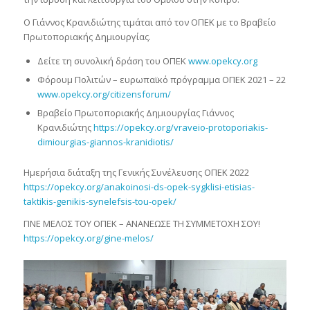
Ο Γιάννος Κρανιδιώτης τιμάται από τον ΟΠΕΚ με το Βραβείο
Πρωτοποριακής Δημιουργίας.
Δείτε τη συνολική δράση του ΟΠΕΚ
www.opekcy.org
Φόρουμ Πολιτών – ευρωπαϊκό πρόγραμμα ΟΠΕΚ 2021 – 22
www.opekcy.org/citizensforum/
Βραβείο Πρωτοποριακής Δημιουργίας Γιάννος
Κρανιδιώτης
https://opekcy.org/vraveio-protoporiakis-
dimiourgias-giannos-kranidiotis/
Ημερήσια διάταξη της Γενικής Συνέλευσης ΟΠΕΚ 2022
https://opekcy.org/anakoinosi-ds-opek-sygklisi-etisias-
taktikis-genikis-synelefsis-tou-opek/
ΓΙΝΕ ΜΕΛΟΣ ΤΟΥ ΟΠΕΚ – ΑΝΑΝΕΩΣΕ ΤΗ ΣΥΜΜΕΤΟΧΗ ΣΟΥ!
https://opekcy.org/gine-melos/