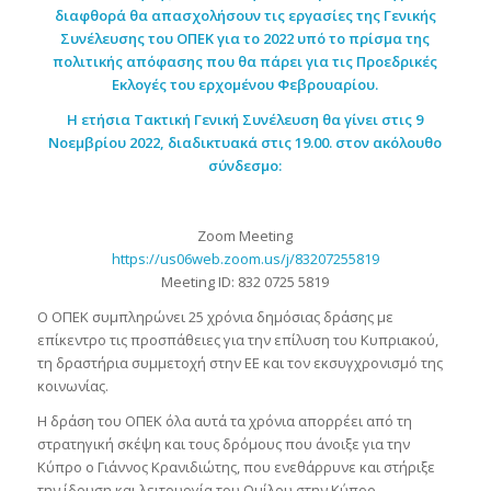
διαφθορά θα απασχολήσουν τις εργασίες της Γενικής
Συνέλευσης του ΟΠΕΚ για το 2022 υπό το πρίσμα της
πολιτικής απόφασης που θα πάρει για τις Προεδρικές
Εκλογές του ερχομένου Φεβρουαρίου.
Η ετήσια Τακτική Γενική Συνέλευση
θα γίνει στις
9
Νοεμβρίου 2022, διαδικτυακά στις 19.00
. στον ακόλουθο
σύνδεσμο:
Zoom Meeting
https://us06web.zoom.us/j/83207255819
Meeting ID: 832 0725 5819
Ο ΟΠΕΚ συμπληρώνει 25 χρόνια δημόσιας δράσης με
επίκεντρο τις προσπάθειες για την επίλυση του Κυπριακού,
τη δραστήρια συμμετοχή στην ΕΕ και τον εκσυγχρονισμό της
κοινωνίας.
Η δράση του ΟΠΕΚ όλα αυτά τα χρόνια απορρέει από τη
στρατηγική σκέψη και τους δρόμους που άνοιξε για την
Κύπρο ο Γιάννος Κρανιδιώτης, που ενεθάρρυνε και στήριξε
την ίδρυση και λειτουργία του Ομίλου στην Κύπρο.