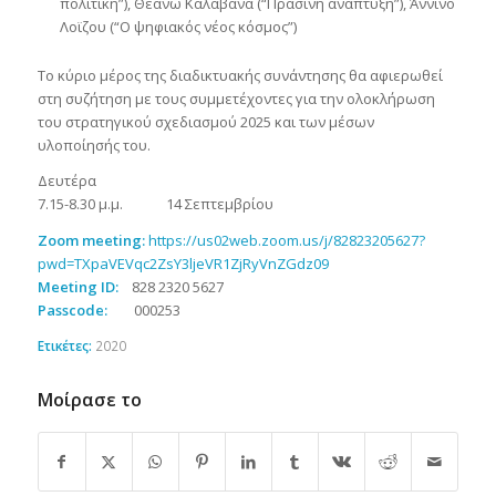
πολιτική”), Θεανώ Καλαβανά (“Πράσινη ανάπτυξη”), Άννινο
Λοϊζου (“Ο ψηφιακός νέος κόσμος”)
Το κύριο μέρος της διαδικτυακής συνάντησης θα αφιερωθεί
στη συζήτηση με τους συμμετέχοντες για την ολοκλήρωση
του στρατηγικού σχεδιασμού 2025 και των μέσων
υλοποίησής του.
Δευτέρα
7.15-8.30 μ.μ. 14 Σεπτεμβρίου
Zoom meeting:
https://us02web.zoom.us/j/82823205627?
pwd=TXpaVEVqc2ZsY3ljeVR1ZjRyVnZGdz09
Meeting ID:
828 2320 5627
Passcode:
000253
Ετικέτες:
2020
Μοίρασε το