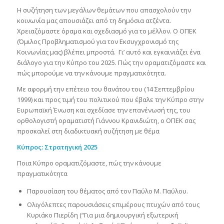
Η συζήτηση των μεγάλων θεμάτων που απασχολούν την
κοινωνία μας απουσιάζει από τη δημόσια ατζέντα.
Χρειαζόμαστε όραμα και σχεδιασμό για το μέλλον. Ο ΟΠΕΚ
(Όμιλος Προβληματισμού για τον Εκσυγχρονισμό της
Κοινωνίας μας) βλέπει μπροστά. Γι’ αυτό και εγκαινιάζει ένα
διάλογο για την Κύπρο του 2025. Πώς την οραματιζόμαστε και
πώς μπορούμε να την κάνουμε πραγματικότητα.
Με αφορμή την επέτειο του θανάτου του (14 Σεπτεμβρίου
1999) και προς τιμή του πολιτικού που έβαλε την Κύπρο στην
Ευρωπαϊκή Ένωση και σχεδίασε την επανένωσή της, του
ορθολογιστή οραματιστή Γιάννου Κρανιδιώτη, ο ΟΠΕΚ σας
προσκαλεί στη διαδικτυακή συζήτηση με θέμα
Κύπρος: Στρατηγική 2025
Ποια Κύπρο οραματιζόμαστε, πώς την κάνουμε
πραγματικότητα
Παρουσίαση του θέματος από τον Παύλο Μ. Παύλου.
Ολιγόλεπτες παρουσιάσεις επιμέρους πτυχών από τους
Κυριάκο Πιερίδη (“Για μια δημιουργική εξωτερική