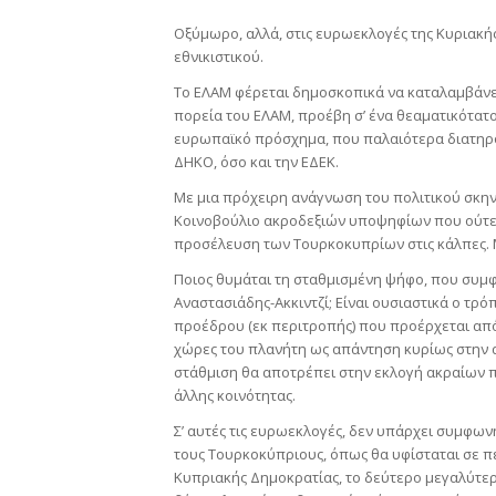
Οξύμωρο, αλλά, στις ευρωεκλογές της Κυριακής 
εθνικιστικού.
Το ΕΛΑΜ φέρεται δημοσκοπικά να καταλαμβάνει 
πορεία του ΕΛΑΜ, προέβη σ’ ένα θεαματικότατο
ευρωπαϊκό πρόσχημα, που παλαιότερα διατηρού
ΔΗΚΟ, όσο και την ΕΔΕΚ.
Με μια πρόχειρη ανάγνωση του πολιτικού σκην
Κοινοβούλιο ακροδεξιών υποψηφίων που ούτε κ
προσέλευση των Τουρκοκυπρίων στις κάλπες. Μ
Ποιος θυμάται τη σταθμισμένη ψήφο, που συμφ
Αναστασιάδης-Ακκιντζί; Είναι ουσιαστικά ο τρό
προέδρου (εκ περιτροπής) που προέρχεται από
χώρες του πλανήτη ως απάντηση κυρίως στην α
στάθμιση θα αποτρέπει στην εκλογή ακραίων 
άλλης κοινότητας.
Σ’ αυτές τις ευρωεκλογές, δεν υπάρχει συμφων
τους Τουρκοκύπριους, όπως θα υφίσταται σε π
Κυπριακής Δημοκρατίας, το δεύτερο μεγαλύτερ