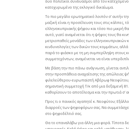
δύο πολιτικοί συνδυασμοί από τον κατεχόμενο
κατοχυρωμένο της εκλογικό δικαίωμα.
Το πιο μεγάλο ερωτηματικό λοιπόν σ’ αυτήν τ
μαζική είναι η προσέλευση τους στις κάλπες, τ
ελληνοκυπριακής ψήφου και τόσο πιο μικρή θα 
αυτό, γιατί αναμένεται ότι η ψήφος τους θα κιν
μετριοπαθείς μονάδες των ελληνοκυπριακών κ
κινδυνολογίες των δικών τους κομμάτων, αλλά
παρά το φιάσκο με τη μη συμπερίληψη στους 
συμμετεχόντων, αναμένεται να είναι υπερδιπλ
Με βάση την πιο πάνω ανάγνωση, γίνεται αντιλ
στην προσπάθεια αναχαίτισης της απώλειας ψή
φιλελεύθερου-ευρωπαϊστή Αβέρωφ Νεοφύτου, αν
σημαντική συμμετοχή Τ/κ από μια δεξαμενή 81
καθορίσουν το αποτέλεσμα και την πρωτιά σ’ αυ
Προς τι ο πανικός αγαπητέ κ. Νεοφύτου; Εξάλλο
διαρροές των ψηφοφόρων σας. Να συμμετάσχετ
στο ψηφοδέλτιό σας.
Θα το επαναλάβω για άλλη μια φορά. Τίποτα δε
υπογραφές. Καλή ψήφο και καλή «στάθμιση», λ