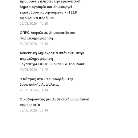
Δρουσιώτη πλήττει την ερευνητική
δημοσιογραφία και δημιουργεί
επικίνδυνο προηγούμενο – Η ΕΣΚ
οφείλει να παρέμβει
03/08/2026 - 10:28
ΟΠΕΚ: Ασφάλεια, Δημοκρατία και
Παραπληροφόρηση
30/06/2026 - 11:36
Ανθεκτική δημοκρατία απέναντι στην
παραπληροφόρηση
Εργαστήρι ΟΠΕΚ – Politis To The Point
29/06/2026 - 11:43
Η Κύπρος στο Σταυροδρόμι της
Ευρωπαϊκής Ασφάλειας
26/06/2026 - 14:14
Οικοδομώντας μια Ανθεκτική Ευρωπαϊκή
Δημοκρατία
22/06/2026 - 09:14