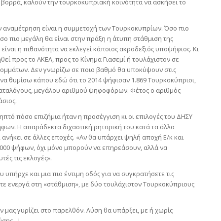
 βορρά, καλούν την τουρκοκυπριακή κοινότητα να ασκήσει το
ην αναμέτρηση είναι η συμμετοχή των Τουρκοκυπρίων. Όσο πιο
όσο πιο μεγάλη θα είναι στην πράξη η άτυπη στάθμιση της
είναι η πιθανότητα να εκλεγεί κάποιος ακροδεξιός υποψήφιος. Κι
ηθεί προς το ΑΚΕΛ, προς το Κίνημα Γιασεμί ή τουλάχιστον σε
ομμάτων. Δεν γνωρίζω σε ποιο βαθμό θα υποκύψουν στις
 να θυμίσω κάπου εδώ ότι το 2014 ψήφισαν 1.869 Τουρκοκύπριοι,
καταλόγους, μεγάλου αριθμού ψηφοφόρων. Φέτος ο αριθμός
άσιος.
ηπτό πόσο επιζήμια ήταν η προσέγγιση κι οι επιλογές του ΔΗΣΥ
φων. Η απαράδεκτα διχαστική ρητορική του κατά τα άλλα
ήκει σε άλλες εποχές. «Αν θα υπάρχει ψηλή αποχή Ε/κ και
.000 ψήφων, όχι μόνο μπορούν να επηρεάσουν, αλλά να
τές τις εκλογές».
υ υπήρχε και μια πιο έντιμη οδός για να συγκρατήσετε τις
ε ενεργά στη «στάθμιση», με δύο τουλάχιστον Τουρκοκύπριους
ν μας γυρίζει στο παρελθόν. Λύση θα υπάρξει, με ή χωρίς
ύσης…!