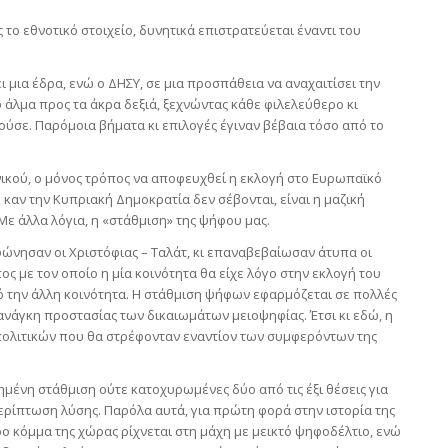
το εθνοτικό στοιχείο, δυνητικά επιστρατεύεται έναντι του
μια έδρα, ενώ ο ΔΗΣΥ, σε μια προσπάθεια να αναχαιτίσει την
 άλμα προς τα άκρα δεξιά, ξεχνώντας κάθε φιλελεύθερο κι
σε. Παρόμοια βήματα κι επιλογές έγιναν βέβαια τόσο από το
ικού, ο μόνος τρόπος να αποφευχθεί η εκλογή στο Ευρωπαϊκό
αν την Κυπριακή Δημοκρατία δεν σέβονται, είναι η μαζική
ε άλλα λόγια, η «στάθμιση» της ψήφου μας.
ώνησαν οι Χριστόφιας – Ταλάτ, κι επαναβεβαίωσαν άτυπα οι
πος με τον οποίο η μία κοινότητα θα είχε λόγο στην εκλογή του
 την άλλη κοινότητα. Η στάθμιση ψήφων εφαρμόζεται σε πολλές
νάγκη προστασίας των δικαιωμάτων μειοψηφίας. Έτσι κι εδώ, η
πολιτικών που θα στρέφονταν εναντίον των συμφερόντων της
ημένη στάθμιση ούτε κατοχυρωμένες δύο από τις έξι θέσεις για
ερίπτωση λύσης. Παρόλα αυτά, για πρώτη φορά στην ιστορία της
ο κόμμα της χώρας ρίχνεται στη μάχη με μεικτό ψηφοδέλτιο, ενώ