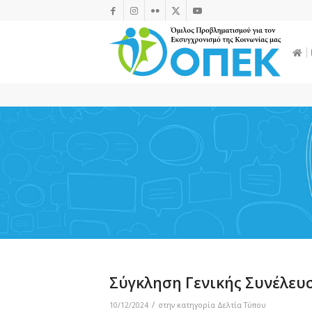
Σύγκληση Γενικής Συνέλευ
/
10/12/2024
στην κατηγορία
Δελτία Τύπου