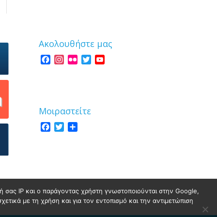
Ακολουθήστε μας
Facebook
Instagram
Flickr
Twitter
YouTube
Channel
Μοιραστείτε
Facebook
Twitter
Share
νσή σας IP και ο παράγοντας χρήστη γνωστοποιούνται στην Google,
σχετικά με τη χρήση και για τον εντοπισμό και την αντιμετώπιση