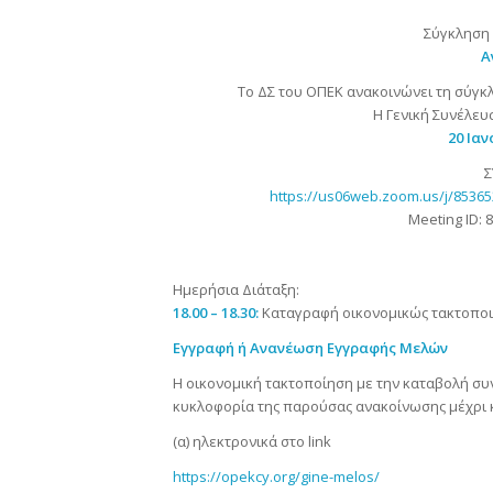
Σύγκληση 
Α
Το ΔΣ του ΟΠΕΚ ανακοινώνει τη σύγκλ
Η Γενική Συνέλε
20 Ιαν
https://us06web.zoom.us/j/85
Meeting ID: 
Ημερήσια Διάταξη:
18.00 – 18.30:
Καταγραφή οικονομικώς τακτοπο
Εγγραφή ή Ανανέωση Εγγραφής Μελών
Η οικονομική τακτοποίηση με την καταβολή συ
κυκλοφορία της παρούσας ανακοίνωσης μέχρι κα
(α) ηλεκτρονικά στο link
https://opekcy.org/gine-melos/