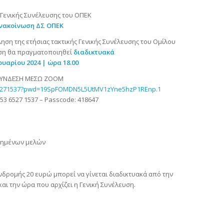
Γενικής Συνέλευσης του ΟΠΕΚ
νακοίνωση ΔΣ ΟΠΕΚ
ηση της ετήσιας τακτικής Γενικής Συνέλευσης του Ομίλου
υση θα πραγματοποιηθεί
διαδικτυακά
ουαρίου 2024 | ώρα 18.00
ΣΥΝΔΕΣΗ ΜΕΣΩ ΖΟΟΜ
365271537?pwd=19SpFOMDN5L5UtMV1zYne5hzP1REnp.1
853 6527 1537 – Passcode: 418647
ιημένων μελών
νδρομής 20 ευρώ μπορεί να γίνεται διαδικτυακά από την
ι την ώρα που αρχίζει η Γενική Συνέλευση.