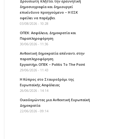
Δρουσιώτη πλήττει την ερευνητική
δημοσιογραφία και δημιουργεί
επικίνδυνο προηγούμενο – Η ΕΣΚ
οφείλει να παρέμβει
03/08/2026 - 10:28
ΟΠΕΚ: Ασφάλεια, Δημοκρατία και
Παραπληροφόρηση
30/06/2026 - 11:36
Ανθεκτική δημοκρατία απέναντι στην
παραπληροφόρηση
Εργαστήρι ΟΠΕΚ – Politis To The Point
29/06/2026 - 11:43
Η Κύπρος στο Σταυροδρόμι της
Ευρωπαϊκής Ασφάλειας
26/06/2026 - 14:14
Οικοδομώντας μια Ανθεκτική Ευρωπαϊκή
Δημοκρατία
22/06/2026 - 09:14