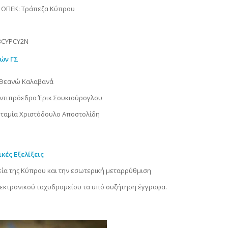
υ ΟΠΕΚ: Τράπεζα Κύπρου
 BCYPCY2N
ιών ΓΣ
 Θεανώ Καλαβανά
αντιπρόεδρο Έρικ Σουκιούρογλου
 ταμία Χριστόδουλο Αποστολίδη
ικές Εξελίξεις
εία της Κύπρου και την εσωτερική μεταρρύθμιση
εκτρονικού ταχυδρομείου τα υπό συζήτηση έγγραφα.