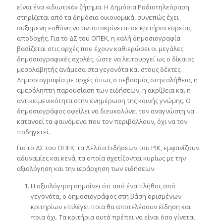
είναι ένα «ιδιωτικό» ζήτημα. Η Δημόσια Ραδιοτηλεόραση
στηρίζεται από τα δημόσια οικονομικά, συνεπώς έχει
αυξημενη ευθύνη να ανταποκρίνεται σε κριτήρια ευρείας
αποδοχής. Για το ΔΣ του ΟΠΕΚ, η καλή δημοσιογραφία
βασίζεται στις αρχές που έχουν καθιερώσει οι μεγάλες
δημοσιογραφικές σχολές, ώστε να λειτουργεί ως ο δίκαιος
μεσολαβητής ανάμεσα στα γεγονότα και στους δέκτες.
Δημοσιογραφία με αρχές όπως ο σεβασμός στην αλήθεια, η
αμερόληπτη παρουσίαση των ειδήσεων, η ακρίβεια και η
αντικειμενικότητα στην ενημέρωση της κοινής γνώμης. Ο
δημοσιογράφος οφείλει να διευκολύνει τον αναγνώστη να
κατανοεί τα φαινόμενα που τον περιβάλλουν, όχι να τον
ποδηγετεί.
Για το ΔΣ του ΟΠΕΚ, τα Δελτία Ειδήσεων του ΡΙΚ, εμφανίζουν
αδυναμίες και κενά, τα οποία σχετίζονται κυρίως με την
αξιολόγηση και την ιεράρχηση των ειδήσεων.
Η αξιολόγηση σημαίνει ότι από ένα πλήθος από
γεγονότα, ο δημοσιογράφος στη βάση ορισμένων
κριτηρίων επιλέγει ποια θα αποτελέσουν είδηση και
ποια όχι. Τα κριτήρια αυτά πρέπει να είναι όσο γίνεται