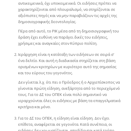
αντικειμενικά, όχι υποκειμενικά. Οι ειδήσεις πρέπει να
χαρακτηρίζονται από πλουραλισμό, να στηρίζονται σε
αξιόπιστες πηγές και να μην παραβιάζουν τις αρχές της
δημοσιογραφικής δεοντολογίας.
Πέρα από αυτό, το ΡΙΚ μέσα από τη δημοσιογραφική του
δράση έχει ευθύνη να παράγει δικές του ειδήσεις,
χρήσιμες και αναγκαίες στον Κύπριο πολίτη.
Ιεράρχηση είναι η κατάταξη των ειδήσεων σε σειρά σ’
ένα δελτίο. Και αυτή η διαδικασία στηρίζεται στη βάση
ορισμένων κριτηρίων με κυριότερο αυτό της σημασίας
και του εύρους του γεγονότος.
Δεν γίνεται λ.χ. ότι πει ο Πρόεδρος ή ο Αρχιεπίσκοπος να
γίνονται πρώτη είδηση, ανεξάρτητα από το περιεχόμενό
τους. Για το ΔΣ του ΟΠΕΚ είναι πολύ σημαντικό να
ιεραρχούνται όλες οι ειδήσεις με βάση τα επαγγελματικά
κριτήρια και μόνο.
Για το ΔΣ του ΟΠΕΚ, η είδηση είναι είδηση. Δεν έχει
επίθετα, αναφέρεται σε γεγονότα. Κατά συνέπεια, οι
ειδήσεις δεν χρωματίζονται, αποδίδονται κατά τρόπο