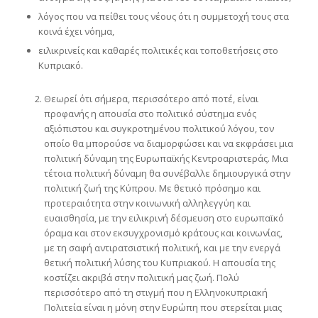
λόγος που να πείθει τους νέους ότι η συμμετοχή τους στα
κοινά έχει νόημα,
ειλικρινείς και καθαρές πολιτικές και τοποθετήσεις στο
Κυπριακό.
Θεωρεί ότι σήμερα, περισσότερο από ποτέ, είναι
προφανής η απουσία στο πολιτικό σύστημα ενός
αξιόπιστου και συγκροτημένου πολιτικού λόγου, τον
οποίο θα μπορούσε να διαμορφώσει και να εκφράσει μια
πολιτική δύναμη της Ευρωπαϊκής Κεντροαριστεράς. Μια
τέτοια πολιτική δύναμη θα συνέβαλλε δημιουργικά στην
πολιτική ζωή της Κύπρου. Με θετικό πρόσημο και
προτεραιότητα στην κοινωνική αλληλεγγύη και
ευαισθησία, με την ειλικρινή δέσμευση στο ευρωπαϊκό
όραμα και στον εκσυγχρονισμό κράτους και κοινωνίας,
με τη σαφή αντιρατσιστική πολιτική, και με την ενεργά
θετική πολιτική λύσης του Κυπριακού. Η απουσία της
κοστίζει ακριβά στην πολιτική μας ζωή. Πολύ
περισσότερο από τη στιγμή που η Ελληνοκυπριακή
Πολιτεία είναι η μόνη στην Ευρώπη που στερείται μιας