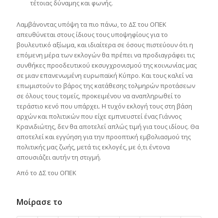
τέτοιας δύναμης και φωνής.
Λαμβάνοντας υπόψη τα πιο πάνω, το ΔΣ του ΟΠΕΚ
απευθύνεται στους ίδιους τους υποψηφίους για το
βουλευτικό αξίωμα, και ιδιαίτερα σε όσους πιστεύουν ότι η
επόμενη μέρα των εκλογών θα πρέπει να προδιαγράφει τις
συνθήκες προοδευτικού εκσυγχρονισμού της κοινωνίας μας
σε μιαν επανενωμένη ευρωπαϊκή Κύπρο. Και τους καλεί να
επωμιστούν το βάρος της κατάθεσης τολμηρών προτάσεων
σε όλους τους τομείς, προκειμένου να αναπληρωθεί το
τεράστιο κενό που υπάρχει. Η τυχόν εκλογή τους στη βάση
αρχών και πολιτικών που είχε εμπνευστεί ένας Γιάννος
Κρανιδιώτης, δεν θα αποτελεί απλώς τιμή για τους ιδίους. Θα
αποτελεί και εγγύηση για την προοπτική εμβολιασμού της
πολιτικής μας ζωής, μετά τις εκλογές, με ό,τι έντονα
απουσιάζει αυτήν τη στιγμή.
Από το ΔΣ του ΟΠΕΚ
Μοίρασε το