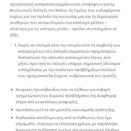
προεκλογική εκστρατεία κομμάτων και υποψηφίων για τις
Βουλευτικές Εκλογές του Μαΐου. Ως Όμιλος που ενδιαφέρεται
κυρίως για την πρόοδο της κοινωνίας μας και τη δημιουργία
συνθηκών που να οικοδομούν ένα καλύτερο μέλλον –
ιδιαίτερα για τις νεότερες γενιές – οφείλει να επισημάνει τα
εξής:
Χωρίς να υποτιμά ούτε την ιστορία ούτε τη συμβολή των
κατερχομένων στις εκλογές κομματικών σχηματισμών,
διαπιστώνει την απουσία ανανεωμένου λόγου. Δύο
μήνες πριν από τις εκλογές υπάρχει σημαντική αδυναμία
ενασχόλησης με την ουσία των προβλημάτων εκείνων
που πραγματικά θα έπρεπε να βρίσκονται στο τραπέζι:
Θεσμικές πρωτοβουλίες που να πείθουν για σοβαρή
αντιμετώπιση του δομικού προβλήματος της διαφθοράς
(πέρα από γενικόλογες αναφορές),
προτάσεις για ένα νέο μοντέλο οικονομικής ανάπτυξης,
διαδικασία αποδέσμευσης από το Καθεστώς που έχει
εδραιωθεί, ιδιαίτερα τα τελευταία χρόνια, με παράλληλο
άνοιγμα της συζήτησης για ένα νέο συνταγματικό πλαίσιο,