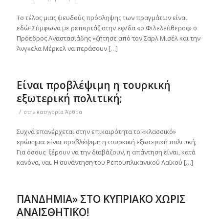
Το τέλος μιας ψευδούς πρόσληψης των πραγμάτων είναι
εδώ! Σύμφωνα με ρεπορτάζ στην εφ/δα «ο Φιλελεύθερος» ο
Πρόεδρος Αναστασιάδης «ζήτησε από τον Σαρλ Μισέλ και την
Άνγκελα Μέρκελ να περάσουν […]
Είναι προβλέψιμη η τουρκική
εξωτερική πολιτική;
/
στην κατηγορία
Άρθρα
Συχνά επανέρχεται στην επικαιρότητα το «κλασσικό»
ερώτημα: είναι προβλέψιμη η τουρκική εξωτερική πολιτική;
Για όσους ξέρουν να την διαβάζουν, η απάντηση είναι, κατά
κανόνα, ναι. Η συνάντηση του Ρεπουπλικανικού Λαϊκού […]
ΠΑΝΔΗΜΙΑ» ΣΤΟ ΚΥΠΡΙΑΚΟ ΧΩΡΙΣ
ΑΝΑΙΣΘΗΤΙΚΟ!