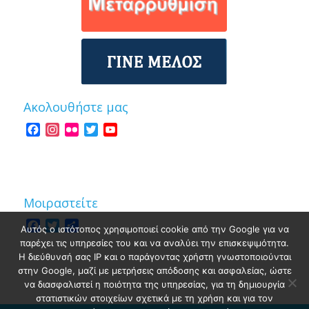
Ακολουθήστε μας
Facebook
Instagram
Flickr
Twitter
YouTube
Channel
Μοιραστείτε
Facebook
Twitter
Share
Αυτός ο ιστότοπος χρησιμοποιεί cookie από την Google για να
παρέχει τις υπηρεσίες του και να αναλύει την επισκεψιμότητα.
Η διεύθυνσή σας IP και ο παράγοντας χρήστη γνωστοποιούνται
στην Google, μαζί με μετρήσεις απόδοσης και ασφαλείας, ώστε
να διασφαλιστεί η ποιότητα της υπηρεσίας, για τη δημιουργία
στατιστικών στοιχείων σχετικά με τη χρήση και για τον