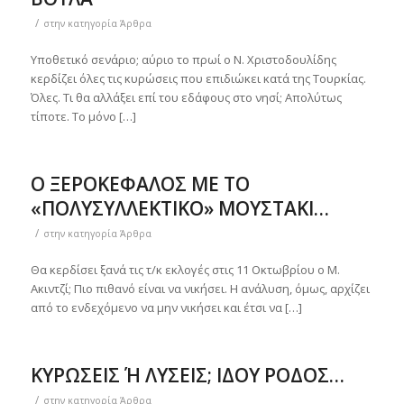
/
στην κατηγορία
Άρθρα
Υποθετικό σενάριο; αύριο το πρωί ο Ν. Χριστοδουλίδης
κερδίζει όλες τις κυρώσεις που επιδιώκει κατά της Τουρκίας.
Όλες. Τι θα αλλάξει επί του εδάφους στο νησί; Απολύτως
τίποτε. Το μόνο […]
Ο ΞΕΡΟΚΕΦΑΛΟΣ ΜΕ ΤΟ
«ΠΟΛΥΣΥΛΛΕΚΤΙΚΟ» ΜΟΥΣΤΑΚΙ…
/
στην κατηγορία
Άρθρα
Θα κερδίσει ξανά τις τ/κ εκλογές στις 11 Οκτωβρίου ο Μ.
Ακιντζί; Πιο πιθανό είναι να νικήσει. Η ανάλυση, όμως, αρχίζει
από το ενδεχόμενο να μην νικήσει και έτσι να […]
ΚΥΡΩΣΕΙΣ Ή ΛΥΣΕΙΣ; ΙΔΟΥ ΡΟΔΟΣ…
/
στην κατηγορία
Άρθρα