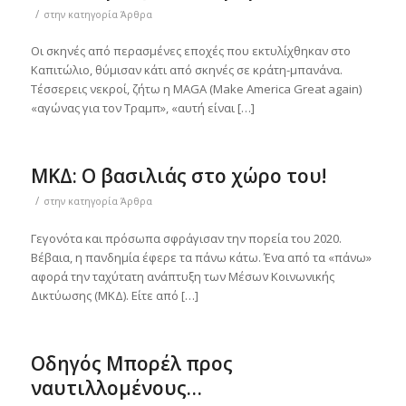
/
στην κατηγορία
Άρθρα
Οι σκηνές από περασμένες εποχές που εκτυλίχθηκαν στο
Καπιτώλιο, θύμισαν κάτι από σκηνές σε κράτη-μπανάνα.
Τέσσερεις νεκροί, ζήτω η ΜΑGA (Make America Great again)
«αγώνας για τον Τραμπ», «αυτή είναι […]
ΜΚΔ: Ο βασιλιάς στο χώρο του!
/
στην κατηγορία
Άρθρα
Γεγονότα και πρόσωπα σφράγισαν την πορεία του 2020.
Βέβαια, η πανδημία έφερε τα πάνω κάτω. Ένα από τα «πάνω»
αφορά την ταχύτατη ανάπτυξη των Μέσων Κοινωνικής
Δικτύωσης (ΜΚΔ). Είτε από […]
Οδηγός Μπορέλ προς
ναυτιλλομένους…