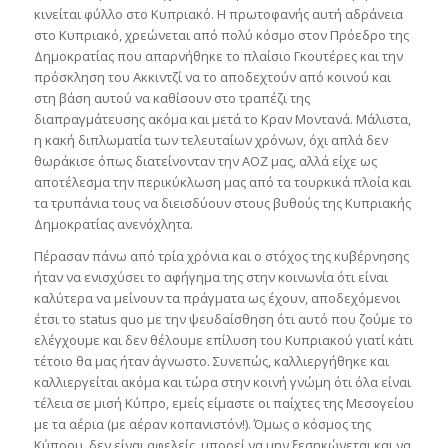
κινείται φύλλο στο Κυπριακό. Η πρωτοφανής αυτή αδράνεια
στο Κυπριακό, χρεώνεται από πολύ κόσμο στον Πρόεδρο της
Δημοκρατίας που απαρνήθηκε το πλαίσιο Γκουτέρες και την
πρόσκληση του Ακκιντζί να το αποδεχτούν από κοινού και
στη βάση αυτού να καθίσουν στο τραπέζι της
διαπραγμάτευσης ακόμα και μετά το Κραν Μοντανά. Μάλιστα,
η κακή διπλωματία των τελευταίων χρόνων, όχι απλά δεν
θωράκισε όπως διατείνονταν την ΑΟΖ μας, αλλά είχε ως
αποτέλεσμα την περικύκλωση μας από τα τουρκικά πλοία και
τα τρυπάνια τους να διεισδύουν στους βυθούς της Κυπριακής
Δημοκρατίας ανενόχλητα.
Πέρασαν πάνω από τρία χρόνια και ο στόχος της κυβέρνησης
ήταν να ενισχύσει το αφήγημα της στην κοινωνία ότι είναι
καλύτερα να μείνουν τα πράγματα ως έχουν, αποδεχόμενοι
έτσι το status quo με την ψευδαίσθηση ότι αυτό που ζούμε το
ελέγχουμε και δεν θέλουμε επίλυση του Κυπριακού γιατί κάτι
τέτοιο θα μας ήταν άγνωστο. Συνεπώς, καλλιεργήθηκε και
καλλιεργείται ακόμα και τώρα στην κοινή γνώμη ότι όλα είναι
τέλεια σε μισή Κύπρο, εμείς είμαστε οι παίχτες της Μεσογείου
με τα αέρια (με αέραν κοπανιστόν!). Όμως ο κόσμος της
Κύπρου, δεν είναι αφελείς, μπορεί να μην ξεσηκώνεται και να