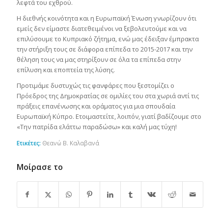
λεφτά του εχθρού.
Η διεθνής κοινότητα και η Ευρωπαϊκή Ένωση γνωρίζουν ότι
εμείς δεν είμαστε διατεθειμένοι να ξεβολευτούμε και να
επιλύσουμε το Κυπριακό ζήτημα, ενώ μας έδειξαν έμπρακτα
την στήριξη τους σε διάφορα επίπεδα το 2015-2017 και την
θέληση τους να μας στηρίξουν σε όλα τα επίπεδα στην
επίλυση και εποπτεία της λύσης.
Προτιμάμε δυστυχώς τις φανφάρες που ξεστομίζει ο
Πρόεδρος της Δημοκρατίας σε ομιλίες του στα χωριά αντί τις
πράξεις επανένωσης και οράματος για μια σπουδαία
Ευρωπαϊκή Κύπρο. Ετοιμαστείτε, λοιπόν, γιατί βαδίζουμε στο
«Την πατρίδα ελάττω παραδώσω» και καλή μας τύχη!
Ετικέτες:
Θεανώ Β. Καλαβανά
Μοίρασε το