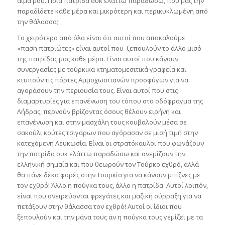
αίμα μου. Ποια πατρίδα ουκ ελάττω παραδώσω, που μας την
παραδίδετε κάθε μέρα και μικρότερη και περικυκλωμένη από
την θάλασσα;
Το χειρότερο από όλα είναι ότι αυτοί που αποκαλούμε
«πασh πατριώτες» είναι αυτοί που ξεπουλούν το άλλο μισό
της πατρίδας μας κάθε μέρα. Είναι αυτοί που κάνουν
συνεργασίες με τούρκικα κτηματομεσιτικά γραφεία και
κτυπούν τις πόρτες Αμμοχωστιανών προσφύγων για να
αγοράσουν την περιουσία τους. Είναι αυτοί που στις
διαμαρτυρίες για επανένωση του τόπου στο οδόφραγμα της
Λήδρας, περνούν βρίζοντας όσους θέλουν ειρήνη και
επανένωση και στην μασχάλη τους κουβαλούν μέσα σε
σακούλι κούτες τσιγάρων που αγόρασαν σε μισή τιμή στην
κατεχόμενη Λευκωσία. Είναι οι στρατόκαυλοι που φωνάζουν
την πατρίδα ουκ ελάττω παραδώσω και ανεμίζουν την
ελληνική σημαία και που θεωρούν τον Τούρκο εχθρό, αλλά
θα πάνε δέκα φορές στην Τουρκία για να κάνουν μπίζνες με
τον εχθρό! Άλλο η πούγκα τους, άλλο η πατρίδα. Αυτοί λοιπόν,
είναι που ονειρεύονται φρεγάτες και μαζική σύρραξη για να
πετάξουν στην θάλασσα τον εχθρό! Αυτοί οι ίδιοι που
ξεπουλούν και την μάνα τους αν η πούγκα τους γεμίζει με τα