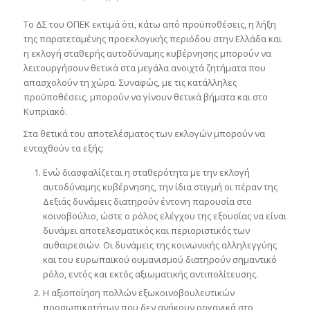
Το ΔΣ του ΟΠΕΚ εκτιμά ότι, κάτω από προϋποθέσεις, η λήξη
της παρατεταμένης προεκλογικής περιόδου στην Ελλάδα και
η εκλογή σταθερής αυτοδύναμης κυβέρνησης μπορούν να
λειτουργήσουν θετικά στα μεγάλα ανοιχτά ζητήματα που
απασχολούν τη χώρα. Συναφώς, με τις κατάλληλες
προϋποθέσεις, μπορούν να γίνουν θετικά βήματα και στο
Κυπριακό.
Στα θετικά του αποτελέσματος των εκλογών μπορούν να
ενταχθούν τα εξής:
Ενώ διασφαλίζεται η σταθερότητα με την εκλογή
αυτοδύναμης κυβέρνησης, την ίδια στιγμή οι πέραν της
Δεξιάς δυνάμεις διατηρούν έντονη παρουσία στο
κοινοβούλιο, ώστε ο ρόλος ελέγχου της εξουσίας να είναι
δυνάμει αποτελεσματικός και περιοριστικός των
αυθαιρεσιών. Οι δυνάμεις της κοινωνικής αλληλεγγύης
και του ευρωπαϊκού ουμανισμού διατηρούν σημαντικό
ρόλο, εντός και εκτός αξιωματικής αντιπολίτευσης.
Η αξιοποίηση πολλών εξωκοινοβουλευτικών
προσωπικοτήτων που δεν ανήκουν οργανικά στο