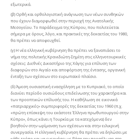
εξωτερικά.
(β) Ορθή και ορθολογιστική ανάγνωση των νέων συνθηκών
που έχουν διαμορφωθεί στην περιοχή της Ανατολικής
Μεσογείου. Το παράδειγμα της Κύπρου, που πολιτεύεται
σήμερα με όρους, λόγο, και πρακτικές της δεκαετίας του 1980,
θα πρέπει να αποφευχθεί.
(γ) Η νέα ελληνική κυβέρνηση θα πρέπει να ξαναπιάσει το
νήμα της πολιτικής Κρανιδιώτη-Σημίτη στις ελληνοτουρκικές
σχέσεις: Διεθνές Δικαστήριο της Χάγης για επίλυση των
διαφορών στο Αιγαίο και αποφόρτιση της έντασης, οργανική
ένταξη των σχέσεων στο ευρωπαϊκό πλαίσιο.
(δ) Άμεση ουσιαστική ενασχόληση με το Κυπριακό, το οποίο
διανύει περίοδο ουσιώδους επιδείνωσης του χαρακτήρα και
των προοπτικών επίλυσής του. Η καθήλωση σε εικονικά
«πατριαρχικές» συμπεριφορές της δεκαετίας του 1960 (π.χ.
«πρώτη επίσκεψη του εκάστοτε Έλληνα πρωθυπουργού στην
Κύπρο», όπως κάνει η Τουρκία με τα κατεχόμενα) δεν
βοηθούν στην ωρίμανση των σχέσεων και στην ειλικρινή
συνεργασία. Η ελληνική κυβέρνηση θα πρέπει να δηλώσει με
κάθε τρόπο και να ενεργήσει με βάση την προσήλωση στη