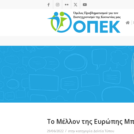
To Μέλλον της Ευρώπης Μπρ
/
29/06/2022
στην κατηγορία
Δελτία Τύπου