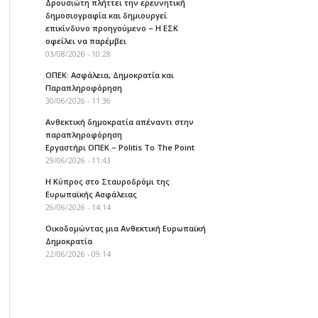
Δρουσιώτη πλήττει την ερευνητική
δημοσιογραφία και δημιουργεί
επικίνδυνο προηγούμενο – Η ΕΣΚ
οφείλει να παρέμβει
03/08/2026 - 10:28
ΟΠΕΚ: Ασφάλεια, Δημοκρατία και
Παραπληροφόρηση
30/06/2026 - 11:36
Ανθεκτική δημοκρατία απέναντι στην
παραπληροφόρηση
Εργαστήρι ΟΠΕΚ – Politis To The Point
29/06/2026 - 11:43
Η Κύπρος στο Σταυροδρόμι της
Ευρωπαϊκής Ασφάλειας
26/06/2026 - 14:14
Οικοδομώντας μια Ανθεκτική Ευρωπαϊκή
Δημοκρατία
22/06/2026 - 09:14