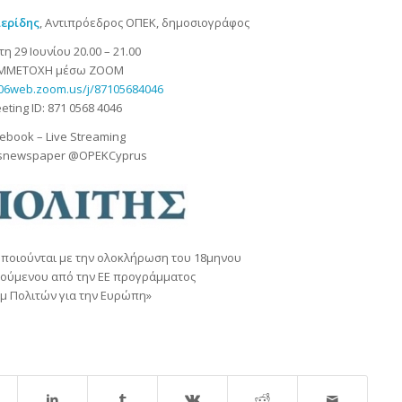
ιερίδης
, Αντιπρόεδρος ΟΠΕΚ, δημοσιογράφος
η 29 Ιουνίου 20.00 – 21.00
ΜΜΕΤΟΧΗ μέσω ZOOM
s06web.zoom.us/j/87105684046
eting ID: 871 0568 4046
ebook – Live Streaming
isnewspaper @OPEKCyprus
οποιούνται με την ολοκλήρωση του 18μηνου
ούμενου από την ΕΕ προγράμματος
 Πολιτών για την Ευρώπη»