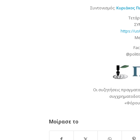
Συντονισμός:
Κυριάκος Π
Τετάρτ
ΣΥ
https://u
Me
Fac
@polit
Οι συζητήσεις πραγματ
συγχρηματοδοτ
«Φόρουμ
Μοίρασε το