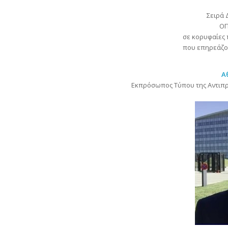
Σειρά
ΟΠ
σε κορυφαίες 
που επηρεάζου
Α
Εκπρόσωπος Τύπου της Αντιπ