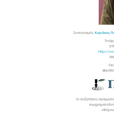
Συντονισμός:
Κυριάκος Π
Τετάρτ
ΣΥ
https://u
Me
Fac
@polit
Οι συζητήσεις πραγματ
συγχρηματοδοτ
«Φόρουμ