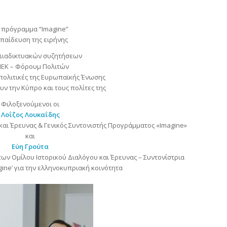
 πρόγραμμα “Imagine”
παίδευση της ειρήνης
 Διαδικτυακών συζητήσεων
ΕΚ – Φόρουμ Πολιτών
πολιτικές της Ευρωπαϊκής Ένωσης
ν την Κύπρο και τους πολίτες της
Φιλοξενούμενοι οι
Λοΐζος Λουκαΐδης
και Έρευνας & Γενικός Συντονιστής Προγράμματος «Imagine»
και
Εύη Γρούτα
ν Ομίλου Ιστορικού Διαλόγου και Έρευνας – Συντονίστρια
ine’ για την ελληνοκυπριακή κοινότητα