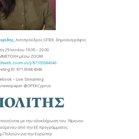
ιερίδης
, Αντιπρόεδρος ΟΠΕΚ, δημοσιογράφος
η 29 Ιουνίου 19.00 – 20.00
ΜΜΕΤΟΧΗ μέσω ZOOM
s06web.zoom.us/j/87105684046
eting ID: 871 0568 4046
ebook – Live Streaming
isnewspaper @OPEKCyprus
οποιούνται με την ολοκλήρωση του 18μηνου
ούμενου από την ΕΕ προγράμματος
 Πολιτών για την Ευρώπη»