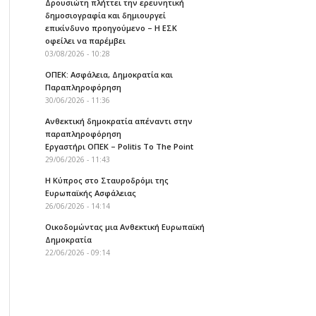
Δρουσιώτη πλήττει την ερευνητική
δημοσιογραφία και δημιουργεί
επικίνδυνο προηγούμενο – Η ΕΣΚ
οφείλει να παρέμβει
03/08/2026 - 10:28
ΟΠΕΚ: Ασφάλεια, Δημοκρατία και
Παραπληροφόρηση
30/06/2026 - 11:36
Ανθεκτική δημοκρατία απέναντι στην
παραπληροφόρηση
Εργαστήρι ΟΠΕΚ – Politis To The Point
29/06/2026 - 11:43
Η Κύπρος στο Σταυροδρόμι της
Ευρωπαϊκής Ασφάλειας
26/06/2026 - 14:14
Οικοδομώντας μια Ανθεκτική Ευρωπαϊκή
Δημοκρατία
22/06/2026 - 09:14