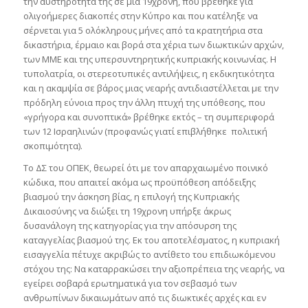
την αυστηρότητά της σε μια 19χρονη, που βρέθηκε για
ολιγοήμερες διακοπές στην Κύπρο και που κατέληξε να
σέρνεται για 5 ολόκληρους μήνες από τα κρατητήρια στα
δικαστήρια, έρμαιο και βορά στα χέρια των διωκτικών αρχών,
των ΜΜΕ και της υπερσυντηρητικής κυπριακής κοινωνίας. Η
τυπολατρία, οι στερεοτυπικές αντιλήψεις, η εκδικητικότητα
και η ακαμψία σε βάρος μιας νεαρής αντιδιαστέλλεται με την
πρόδηλη εύνοια προς την άλλη πτυχή της υπόθεσης, που
«γρήγορα και συνοπτικά» βρέθηκε εκτός – τη συμπεριφορά
των 12 Ισραηλινών (προφανώς γιατί επιβλήθηκε πολιτική
σκοπιμότητα).
Το ΔΣ του ΟΠΕΚ, θεωρεί ότι με τον απαρχαιωμένο ποινικό
κώδικα, που απαιτεί ακόμα ως προϋπόθεση απόδειξης
βιασμού την άσκηση βίας, η επιλογή της Κυπριακής
Δικαιοσύνης να διώξει τη 19χρονη υπήρξε άκρως
δυσανάλογη της κατηγορίας για την απόσυρση της
καταγγελίας βιασμού της. Εκ του αποτελέσματος, η κυπριακή
εισαγγελία πέτυχε ακριβώς το αντίθετο του επιδιωκόμενου
στόχου της: Να καταρρακώσει την αξιοπρέπεια της νεαρής, να
εγείρει σοβαρά ερωτηματικά για τον σεβασμό των
ανθρωπίνων δικαιωμάτων από τις διωκτικές αρχές και εν