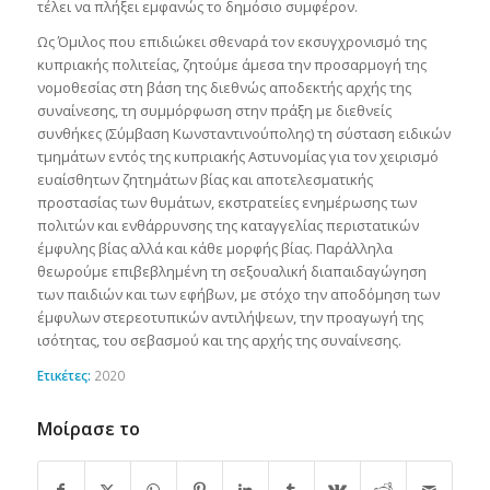
τέλει να πλήξει εμφανώς το δημόσιο συμφέρον.
Ως Όμιλος που επιδιώκει σθεναρά τον εκσυγχρονισμό της
κυπριακής πολιτείας, ζητούμε άμεσα την προσαρμογή της
νομοθεσίας στη βάση της διεθνώς αποδεκτής αρχής της
συναίνεσης, τη συμμόρφωση στην πράξη με διεθνείς
συνθήκες (Σύμβαση Κωνσταντινούπολης) τη σύσταση ειδικών
τμημάτων εντός της κυπριακής Αστυνομίας για τον χειρισμό
ευαίσθητων ζητημάτων βίας και αποτελεσματικής
προστασίας των θυμάτων, εκστρατείες ενημέρωσης των
πολιτών και ενθάρρυνσης της καταγγελίας περιστατικών
έμφυλης βίας αλλά και κάθε μορφής βίας. Παράλληλα
θεωρούμε επιβεβλημένη τη σεξουαλική διαπαιδαγώγηση
των παιδιών και των εφήβων, με στόχο την αποδόμηση των
έμφυλων στερεοτυπικών αντιλήψεων, την προαγωγή της
ισότητας, του σεβασμού και της αρχής της συναίνεσης.
Ετικέτες:
2020
Μοίρασε το