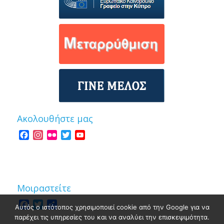
Ακολουθήστε μας
Facebook
Instagram
Flickr
Twitter
YouTube
Channel
Μοιραστείτε
Facebook
Twitter
Share
Αυτός ο ιστότοπος χρησιμοποιεί cookie από την Google για να
παρέχει τις υπηρεσίες του και να αναλύει την επισκεψιμότητα.