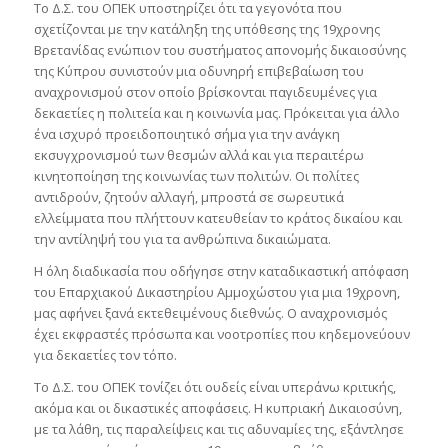
Το Δ.Σ. του ΟΠΕΚ υποστηρίζει ότι τα γεγονότα που
σχετίζονται με την κατάληξη της υπόθεσης της 19χρονης
Βρετανίδας ενώπιον του συστήματος απονομής δικαιοσύνης
της Κύπρου συνιστούν μια οδυνηρή επιβεβαίωση του
αναχρονισμού στον οποίο βρίσκονται παγιδευμένες για
δεκαετίες η πολιτεία και η κοινωνία μας. Πρόκειται για άλλο
ένα ισχυρό προειδοποιητικό σήμα για την ανάγκη
εκσυγχρονισμού των θεσμών αλλά και για περαιτέρω
κινητοποίηση της κοινωνίας των πολιτών. Οι πολίτες
αντιδρούν, ζητούν αλλαγή, μπροστά σε σωρευτικά
ελλείμματα που πλήττουν κατευθείαν το κράτος δικαίου και
την αντίληψή του για τα ανθρώπινα δικαιώματα.
Η όλη διαδικασία που οδήγησε στην καταδικαστική απόφαση
του Επαρχιακού Δικαστηρίου Αμμοχώστου για μια 19χρονη,
μας αφήνει ξανά εκτεθειμένους διεθνώς. Ο αναχρονισμός
έχει εκφραστές πρόσωπα και νοοτροπίες που κηδεμονεύουν
για δεκαετίες τον τόπο.
Το Δ.Σ. του ΟΠΕΚ τονίζει ότι ουδείς είναι υπεράνω κριτικής,
ακόμα και οι δικαστικές αποφάσεις. Η κυπριακή Δικαιοσύνη,
με τα λάθη, τις παραλείψεις και τις αδυναμίες της, εξάντλησε