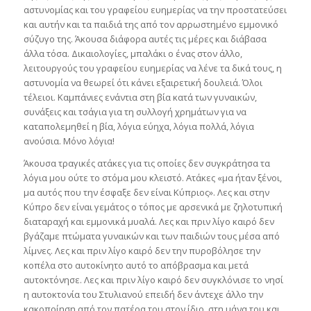
αστυνομίας και του γραφείου ευημερίας να την προστατεύσει
και αυτήν και τα παιδιά της από τον αρρωστημένο εμμονικό
σύζυγο της. Άκουσα διάφορα αυτές τις μέρες και διάβασα
άλλα τόσα. Δικαιολογίες, μπαλάκι ο ένας στον άλλο,
λειτουργούς του γραφείου ευημερίας να λένε τα δικά τους, η
αστυνομία να θεωρεί ότι κάνει εξαιρετική δουλειά. Όλοι
τέλειοι. Καμπάνιες ενάντια στη βία κατά των γυναικών,
συνάξεις και τσάγια για τη συλλογή χρημάτων για να
καταπολεμηθεί η βία, λόγια εύηχα, λόγια πολλά, λόγια
ανούσια. Μόνο λόγια!
Άκουσα τραγικές ατάκες για τις οποίες δεν συγκράτησα τα
λόγια μου ούτε το στόμα μου κλειστό. Ατάκες «μα ήταν ξένοι,
μα αυτός που την έσφαξε δεν είναι Κύπριος». Λες και στην
Κύπρο δεν είναι γεμάτος ο τόπος με αρσενικά με ζηλοτυπική
διαταραχή και εμμονικά μυαλά. Λες και πριν λίγο καιρό δεν
βγάζαμε πτώματα γυναικών και των παιδιών τους μέσα από
λίμνες. Λες και πριν λίγο καιρό δεν την πυροβόλησε την
κοπέλα στο αυτοκίνητο αυτό το απόβρασμα και μετά
αυτοκτόνησε. Λες και πριν λίγο καιρό δεν συγκλόνισε το νησί
η αυτοκτονία του Στυλιανού επειδή δεν άντεχε άλλο την
κακοποίηση από τον πατέρα του στον ίδιο, στη μάνα του και