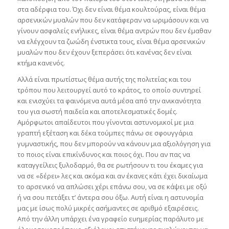
στα αδέρφια του. Όχι δεν είναι θέμα κουλτούρας, είναι θέμα
αρσενικών μυαλών που δεν κατάφεραν να ωριμάσουν και να
γίνουν ασφαλείς ενήλικες, είναι θέμα αντρών που δεν έμαθαν
να ελέγχουν τα ζωώδη ένστικτα τους, είναι θέμα αρσενικών
μυαλών που δεν έχουν ξεπεράσει ότι κανένας δεν είναι
κτήμα κανενός.
Αλλά είναι πρωτίστως θέμα αυτής της πολιτείας και του
τρόπου που λειτουργεί αυτό το κράτος, το οποίο συντηρεί
και ενισχύει τα φαινόμενα αυτά μέσα από την ανικανότητα
του για σωστή παιδεία και αποτελεσματικές δομές.
Αμόρφωτοι απαίδευτοι που γίνονται αστυνομικοί με μια
γραπτή εξέταση και δέκα τούμπες πάνω σε σφουγγάρια
γυμναστικής, που δεν μπορούν να κάνουν μια αξιολόγηση για
το ποιος είναι επικίνδυνος και ποιος όχι. Που αν πας να
καταγγείλεις ξυλοδαρμό, θα σε ρωτήσουν τι του έκαμες για
να σε «δέρει» λες και ακόμα και αν έκανες κάτι έχει δικαίωμα
το αρσενικό να απλώσει χέρι επάνω σου, να σε κάψει με οξύ
ή να σου πετάξει τ’ άντερα σου όξω. Αυτή είναι η αστυνομία
μας με ίσως πολύ μικρές ασήμαντες σε αριθμό εξαιρέσεις.
Από την άλλη υπάρχει ένα γραφείο ευημερίας παράλυτο με