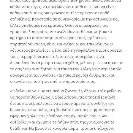
όλους τους τρόπους, αξιόλογοι επιστήμονες αναλώνονται να
κόβουν επιταγές, να φακελώνουν υποθέσεις αντί να είναι
καθημερινά με τις οικογένειες αυτές παρέχοντας ορθή
στήριξη και προστασία σε συνεργασία με την αστυνομία και
άλλες υποδομές του κράτους. Όλοι οι επικεφαλείς του
γραφείου Ευημερίας που ανέλαβαν τις θέσεις με βασικό
κριτήριο το πιστοποιητικό γέννησης τους, πρέπει να
παραιτηθούν τώρα, είναι και ανίκανοι και επικίνδυνοι. Ο
λόγος τους βγαλμένος μέσα από τη ναφθαλίνη και οι δράσεις
τους περιορίζονται σε τηλεοπτικές παρεμβάσεις να
δικαιολογούν τα μαύρα τους τα χάλια, μιλούν με το σεις και με
το σας λες και συζητούν για ταινία του Χόλυγουντ στην οποία
δολοφονούνται γυναίκες και παιδιά και όχι άνθρωποι και
οικογένειες που ήταν υπό την προστασία τους.
Αν θέλουμε να είμαστε ακόμα ζωντανές, όλοι αυτοί οφείλουν
να παραιτηθούν τώρα, να διοικήσουν τις υπηρεσίες ικανά
άτομα και οι βουλευτές να φέρουν άμεσα τη συνθήκη της
Κωνσταντινούπολης στη βουλή και να υπερψηφίσουν την
εφαρμογή όλων των άρθρων της όχι αυτών που είναι
ανέξοδων και όχι μόνο το δήθεν σπίτι της γυναίκας για το
θεαθήναι. Να βρουν το κονδύλι τώρα, τρόποι υπάρχουν,