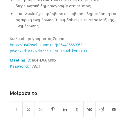
διερευνητική δημοσιογραφία στην Κύπρο;
Η κοινωνία έχει πρόσβαση σε σοβαρή πληροφόρηση και
σφαιρική ενημέρωση; Τι συμβαίνει με τα Μέσα Μαζικής
Ενημέρωσης;
Κωδικοί προγράμματος Zoom:
https://us02web.zoom.us/j/86443666995?
pwd=Y1dEaXZNdnZXc0E3NC9ja0VlTkxPZz09
Meeting ID:
864 4366 6995
Password:
47824
Μοίρασε το