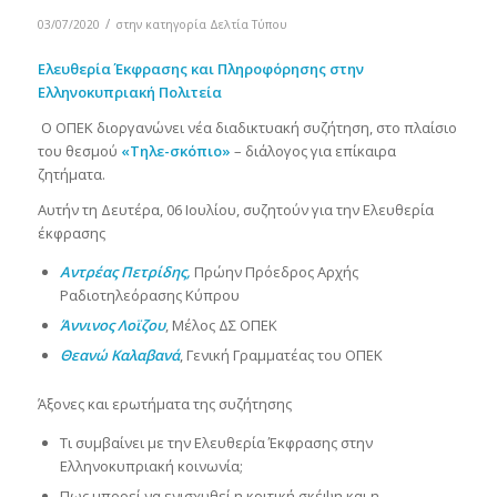
/
03/07/2020
στην κατηγορία
Δελτία Τύπου
Ελευθερία Έκφρασης και Πληροφόρησης στην
Ελληνοκυπριακή Πολιτεία
Ο ΟΠΕΚ διοργανώνει νέα διαδικτυακή συζήτηση, στο πλαίσιο
του θεσμού
«Τηλε-σκόπιο»
– διάλογος για επίκαιρα
ζητήματα.
Αυτήν τη Δευτέρα, 06 Ιουλίου, συζητούν για την Ελευθερία
έκφρασης
Αντρέας Πετρίδης,
Πρώην Πρόεδρος Αρχής
Ραδιοτηλεόρασης Κύπρου
Άννινος Λοϊζου
, Μέλος ΔΣ ΟΠΕΚ
Θεανώ Καλαβανά
, Γενική Γραμματέας του ΟΠΕΚ
Άξονες και ερωτήματα της συζήτησης
Τι συμβαίνει με την Ελευθερία Έκφρασης στην
Ελληνοκυπριακή κοινωνία;
Πως μπορεί να ενισχυθεί η κριτική σκέψη και η