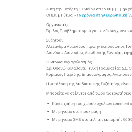
Αυτή την Τετάρτη 13 Μαΐου στις 5.00 μ.μ., μην
ΟΠΕΚ, με θέμα:
«16 χρόνια στην Ευρωπαϊκή Έν
Οργανωτές:
Όμιλος Προβληματισμού για τον Εκσυγχρονισμό 
Συζητούν:
Αλεξάνδρα Ατταλίδου, πρώην Εκπρόσωπος Τύ
Διονύσης Διονυσίου, Διευθυντής Σύνταξης εφη
Συντονισμός/σχολιασμός:
Δρ. Θεανώ Καλαβανά, Γενική Γραμματέας Δ.Σ. 
Κυριάκος Πιερίδης, Δημοσιογράφος, Αντιπρόεδ
H μετάδοση της Διαδικτυακής Συζήτησης είναι 
Μπορείτε να στέλνετε από τώρα τις ερωτήσεις 
Κάντε χρήση του χώρου σχολίων comment 
Mε μήνυμα στο inbox μας ή
Mε μήνυμα SMS στο τηλ. της εκπομπής 96 89