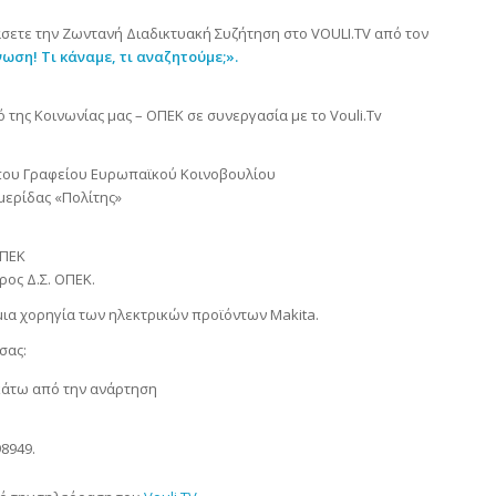
 χάσετε την Ζωντανή Διαδικτυακή Συζήτηση στο VOULI.TV από τον
ωση! Τι κάναμε, τι αναζητούμε;».
της Κοινωνίας μας – ΟΠΕΚ σε συνεργασία με το Vouli.Tv
που Γραφείου Ευρωπαϊκού Κοινοβουλίου
μερίδας «Πολίτης»
ΟΠΕΚ
ρος Δ.Σ. ΟΠΕΚ.
μια χορηγία των ηλεκτρικών προϊόντων Makita.
σας:
κάτω από την ανάρτηση
8949.