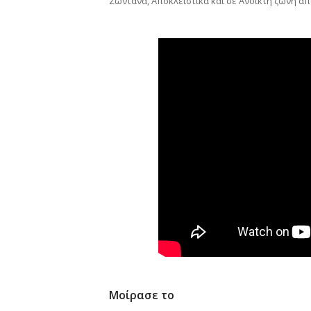
Ζωντανά, Αποκλειστικά και σε Ανοικτή ζώνη α
Μοίρασε το