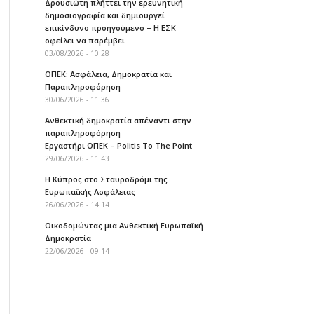
Δρουσιώτη πλήττει την ερευνητική
δημοσιογραφία και δημιουργεί
επικίνδυνο προηγούμενο – Η ΕΣΚ
οφείλει να παρέμβει
03/08/2026 - 10:28
ΟΠΕΚ: Ασφάλεια, Δημοκρατία και
Παραπληροφόρηση
30/06/2026 - 11:36
Ανθεκτική δημοκρατία απέναντι στην
παραπληροφόρηση
Εργαστήρι ΟΠΕΚ – Politis To The Point
29/06/2026 - 11:43
Η Κύπρος στο Σταυροδρόμι της
Ευρωπαϊκής Ασφάλειας
26/06/2026 - 14:14
Οικοδομώντας μια Ανθεκτική Ευρωπαϊκή
Δημοκρατία
22/06/2026 - 09:14