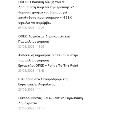
ΟΠΕΚ: Η ποινική δίωξη του Μ.
Δρουσιώτη πλήττει την ερευνητική
δημοσιογραφία και δημιουργεί
επικίνδυνο προηγούμενο – Η ΕΣΚ
οφείλει να παρέμβει
03/08/2026 - 10:28
ΟΠΕΚ: Ασφάλεια, Δημοκρατία και
Παραπληροφόρηση
30/06/2026 - 11:36
Ανθεκτική δημοκρατία απέναντι στην
παραπληροφόρηση
Εργαστήρι ΟΠΕΚ – Politis To The Point
29/06/2026 - 11:43
Η Κύπρος στο Σταυροδρόμι της
Ευρωπαϊκής Ασφάλειας
26/06/2026 - 14:14
Οικοδομώντας μια Ανθεκτική Ευρωπαϊκή
Δημοκρατία
22/06/2026 - 09:14