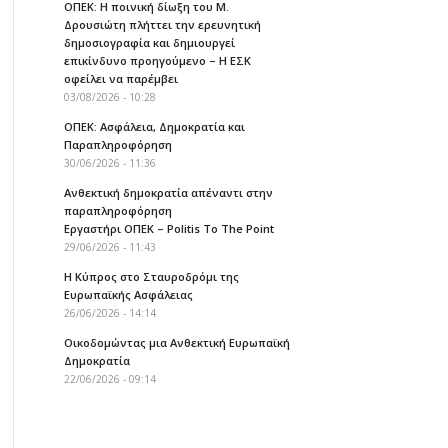
ΟΠΕΚ: Η ποινική δίωξη του Μ.
Δρουσιώτη πλήττει την ερευνητική
δημοσιογραφία και δημιουργεί
επικίνδυνο προηγούμενο – Η ΕΣΚ
οφείλει να παρέμβει
03/08/2026 - 10:28
ΟΠΕΚ: Ασφάλεια, Δημοκρατία και
Παραπληροφόρηση
30/06/2026 - 11:36
Ανθεκτική δημοκρατία απέναντι στην
παραπληροφόρηση
Εργαστήρι ΟΠΕΚ – Politis To The Point
29/06/2026 - 11:43
Η Κύπρος στο Σταυροδρόμι της
Ευρωπαϊκής Ασφάλειας
26/06/2026 - 14:14
Οικοδομώντας μια Ανθεκτική Ευρωπαϊκή
Δημοκρατία
22/06/2026 - 09:14