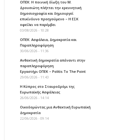
ΟΠΕΚ: Η ποινική δίωξη του Μ.
Δρουσιώτη πλήττει την ερευνητική
δημοσιογραφία και δημιουργεί
επικίνδυνο προηγούμενο – Η ΕΣΚ
οφείλει να παρέμβει
03/08/2026 - 10:28
ΟΠΕΚ: Ασφάλεια, Δημοκρατία και
Παραπληροφόρηση
30/06/2026 - 11:36
Ανθεκτική δημοκρατία απέναντι στην
παραπληροφόρηση
Εργαστήρι ΟΠΕΚ – Politis To The Point
29/06/2026 - 11:43
Η Κύπρος στο Σταυροδρόμι της
Ευρωπαϊκής Ασφάλειας
26/06/2026 - 14:14
Οικοδομώντας μια Ανθεκτική Ευρωπαϊκή
Δημοκρατία
22/06/2026 - 09:14