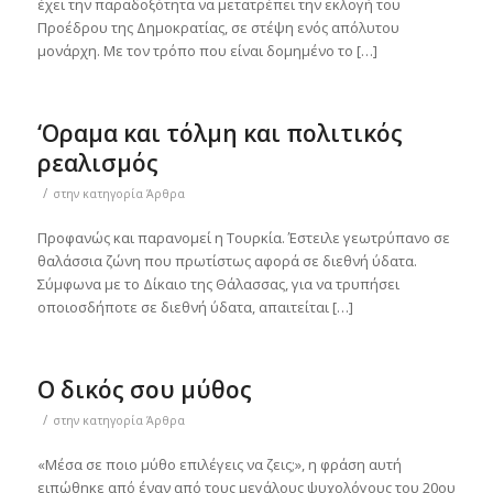
έχει την παραδοξότητα να μετατρέπει την εκλογή του
Προέδρου της Δημοκρατίας, σε στέψη ενός απόλυτου
μονάρχη. Με τον τρόπο που είναι δομημένο το […]
‘Οραμα και τόλμη και πολιτικός
ρεαλισμός
/
στην κατηγορία
Άρθρα
Προφανώς και παρανομεί η Τουρκία. Έστειλε γεωτρύπανο σε
θαλάσσια ζώνη που πρωτίστως αφορά σε διεθνή ύδατα.
Σύμφωνα με το Δίκαιο της Θάλασσας, για να τρυπήσει
οποιοσδήποτε σε διεθνή ύδατα, απαιτείται […]
Ο δικός σου μύθος
/
στην κατηγορία
Άρθρα
«Μέσα σε ποιο μύθο επιλέγεις να ζεις;», η φράση αυτή
ειπώθηκε από έναν από τους μεγάλους ψυχολόγους του 20ου