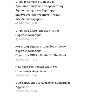
ΟΠΕΚ: Η ποινική δίωξη του Μ.
Δρουσιώτη πλήττει την ερευνητική
δημοσιογραφία και δημιουργεί
επικίνδυνο προηγούμενο – Η ΕΣΚ
οφείλει να παρέμβει
03/08/2026 - 10:28
ΟΠΕΚ: Ασφάλεια, Δημοκρατία και
Παραπληροφόρηση
30/06/2026 - 11:36
Ανθεκτική δημοκρατία απέναντι στην
παραπληροφόρηση
Εργαστήρι ΟΠΕΚ – Politis To The Point
29/06/2026 - 11:43
Η Κύπρος στο Σταυροδρόμι της
Ευρωπαϊκής Ασφάλειας
26/06/2026 - 14:14
Οικοδομώντας μια Ανθεκτική Ευρωπαϊκή
Δημοκρατία
22/06/2026 - 09:14