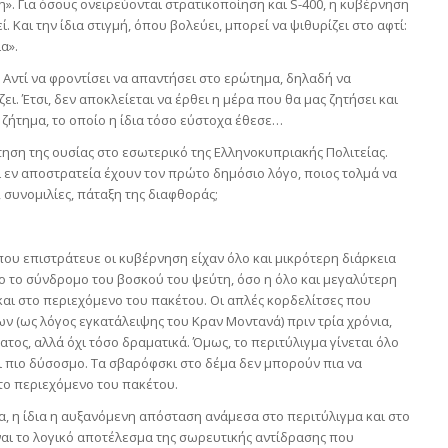
η». Για όσους ονειρεύονται στρατικοποίηση και S-400, η κυβέρνηση
. Και την ίδια στιγμή, όπου βολεύει, μπορεί να ψιθυρίζει στο αφτί:
α».
 Αντί να φροντίσει να απαντήσει στο ερώτημα, δηλαδή να
ει. Έτσι, δεν αποκλείεται να έρθει η μέρα που θα μας ζητήσει και
 ζήτημα, το οποίο η ίδια τόσο εύστοχα έθεσε…
τηση της ουσίας στο εσωτερικό της Ελληνοκυπριακής Πολιτείας.
ί εν αποστρατεία έχουν τον πρώτο δημόσιο λόγο, ποιος τολμά να
 συνομιλίες, πάταξη της διαφθοράς;
» που επιστράτευε οι κυβέρνηση είχαν όλο και μικρότερη διάρκεια
σο το σύνδρομο του βοσκού του ψεύτη, όσο η όλο και μεγαλύτερη
αι στο περιεχόμενο του πακέτου. Οι απλές κορδελίτσες που
 (ως λόγος εγκατάλειψης του Κραν Μοντανά) πριν τρία χρόνια,
τος, αλλά όχι τόσο δραματικά. Όμως, το περιτύλιγμα γίνεται όλο
αι πιο δύσοσμο. Τα σβαρόφσκι στο δέμα δεν μπορούν πια να
ο περιεχόμενο του πακέτου.
, η ίδια η αυξανόμενη απόσταση ανάμεσα στο περιτύλιγμα και στο
ναι το λογικό αποτέλεσμα της σωρευτικής αντίδρασης που