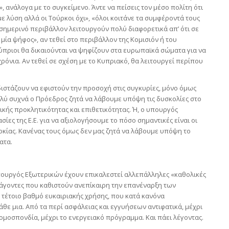
 ανάλογα με το συγκείμενο. Άντε να πείσεις τον μέσο πολίτη ότι
με λύση αλλά οι Τούρκοι όχι», «όλοι κοιτάνε τα συμφέροντά τους
ο σημερινό περιβάλλον λειτουργούν πολύ διαφορετικά απ’ ότι σε
 μία ψήφος», αν τεθεί στο περιβάλλον της Κομισιόν ή του
ύπριοι θα δικαιούνται να ψηφίζουν στα ευρωπαϊκά σώματα για να
όνια. Αν τεθεί σε σχέση με το Κυπριακό, θα λειτουργεί περίπου
 διστάζουν να εφιστούν την προσοχή στις συγκυρίες, μόνο όμως
ολύ συχνά ο Πρόεδρος ζητά να λάβουμε υπόψη τις δυσκολίες στο
ικής προκλητικότητας και επιθετικότητας. Ή, ο υπουργός
ίες της Ε.Ε. για να αξιολογήσουμε το πόσο σημαντικές είναι οι
ρκίας. Κανένας τους όμως δεν μας ζητά να λάβουμε υπόψη το
ατα.
υπουργός Εξωτερικών έχουν επικαλεστεί αλλεπάλληλες «καθολικές
ράγοντες που καθιστούν ανεπίκαιρη την επανέναρξη των
σε τέτοιο βαθμό ευκαιριακής χρήσης, που κατά κανόνα
άθε μια. Από τα περί ασφάλειας και εγγυήσεων αντιφατικά, μέχρι
ομοσπονδία, μέχρι το ενεργειακό πρόγραμμα. Και πάει λέγοντας.