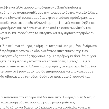
ική σκέψη και άλλα αφύσικα πράγματα» ο Sam Winebourg
 τρόπο που αντιμετωπίζουμε την πραγματικότητα. Μεταξύ άλλων,
έσο για εξαγωγή συμπερασμάτων ήταν ο τρόπος πρόσληψης των
αποδεικνύεται μεταξύ άλλων ότι μπορεί κανείς να καταλήξει σε
γραφόμενα και τα λεγόμενα μέσα από το φακό των δικών του
ντισμό, και αγνοώντας το ιστορικό και συγκυριακό περιβάλλον
άγματα.
τα ίδια κείμενα σήμερα, ακόμη και ιστορικά μορφωμένοι άνθρωποι,
 πράγματα: Από το «ο Λίνκολν ήταν ο απελευθερωτής των
υντηρητικός οπαδός της δουλείας». Το πρόβλημα είναι ότι συχνά
 και σε σημερινά γεγονότα και καταστάσεις. Εξετάζουμε μια
μένα από το περιβάλλον, τις συγκυρίες, τα ευρύτερα δεδομένα.
υ τείνουν να έχουν αυτό που θα μπορούσαμε να αποκαλέσουμε
ελώς αβάσιμες, αν τοποθετηθούν στο πραγματικό χρονικό και
ν αξιοποιούν στο έπακρο πολλοί πολιτικοί. Γνωρίζουν τη δύναμη
ς να λειτουργούν ως σουρωτήρι στην ερμηνεία της
 πολύ κόπο και διανοητικό κάματο για να αναδείξει κανείς τη