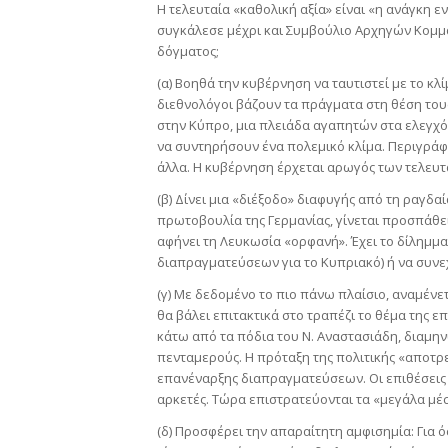
Η τελευταία «καθολική αξία» είναι «η ανάγκη ε
συγκάλεσε μέχρι και Συμβούλιο Αρχηγών Κομμά
δόγματος;
(α) Βοηθά την κυβέρνηση να ταυτιστεί με το κλ
διεθνολόγοι βάζουν τα πράγματα στη θέση τους
στην Κύπρο, μια πλειάδα αγαπητών στα ελεγχ
να συντηρήσουν ένα πολεμικό κλίμα. Περιγράφ
άλλα. Η κυβέρνηση έρχεται αρωγός των τελευτ
(β) Δίνει μια «διέξοδο» διαφυγής από τη ραγδ
πρωτοβουλία της Γερμανίας, γίνεται προσπάθε
αφήνει τη Λευκωσία «ορφανή». Έχει το δίλημμα
διαπραγματεύσεων για το Κυπριακό) ή να συνεχ
(γ) Με δεδομένο το πιο πάνω πλαίσιο, αναμένε
θα βάλει επιτακτικά στο τραπέζι το θέμα της ε
κάτω από τα πόδια του Ν. Αναστασιάδη, διαμην
πενταμερούς. Η πρόταξη της πολιτικής «αποτρε
επανέναρξης διαπραγματεύσεων. Οι επιθέσεις κ
αρκετές. Τώρα επιστρατεύονται τα «μεγάλα μέ
(δ) Προσφέρει την απαραίτητη αμφισημία: Για