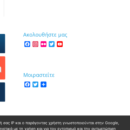
Ακολουθήστε μας
Facebook
Instagram
Flickr
Twitter
YouTube
Channel
Μοιραστείτε
Facebook
Twitter
Share
νσή σας IP και ο παράγοντας χρήστη γνωστοποιούνται στην Google,
σχετικά με τη χρήση και για τον εντοπισμό και την αντιμετώπιση