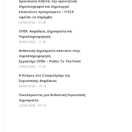
Δρουσιώτη πλήττει την ερευνητική
δημοσιογραφία και δημιουργεί
επικίνδυνο προηγούμενο – Η ΕΣΚ
οφείλει να παρέμβει
03/08/2026 - 10:28
ΟΠΕΚ: Ασφάλεια, Δημοκρατία και
Παραπληροφόρηση
30/06/2026 - 11:36
Ανθεκτική δημοκρατία απέναντι στην
παραπληροφόρηση
Εργαστήρι ΟΠΕΚ – Politis To The Point
29/06/2026 - 11:43
Η Κύπρος στο Σταυροδρόμι της
Ευρωπαϊκής Ασφάλειας
26/06/2026 - 14:14
Οικοδομώντας μια Ανθεκτική Ευρωπαϊκή
Δημοκρατία
22/06/2026 - 09:14