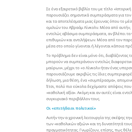
Σε ένα εξαιρετικό βιβλίο του με τίτλο «Ιστορ
παρουσιάζει σημαντικά συμπεράσματα για τον
και τα αποτελέσματα μιας έρευνας όπου το μ
ομιλιών του Αβραάμ Λίνκολν. Μέσα από αυτήν, 
εντελώς αβάσιμα συμπεράσματα, αν βλέπει τα 
επιθυμιών και αντιλήψεων. Μέσα από τον παρο
μέσα στο οποίο γίνονται ή λέγονται κάποια πρ
Το πρόβλημα δεν είναι μόνο ότι, διαβάζοντας 
μπορούν να συμπεράνουν εντελώς διαφορετικά
μαύρων», μέχρι το «ο Λίνκολν ήταν ένας υπερσ
παρουσιάζουμε ακριβώς τις ίδιες συμπεριφορές
δήλωση, μια θέση, ένα «συμπέρασμα», απομονω
Έτσι, πολύ πιο εύκολα δεχόμαστε απόψεις πο
«καθολική αξία». Ακόμη και αν αυτές είναι εντ
συγκυριακό περιβάλλον τους.
Οι «επιτήδειοι πολιτικοί»
Αυτήν την α-χρονική λειτουργία της σκέψης τη
των «καθολικών αξιών» και τη δυνατότητά του
πραγματικότητας. Γνωρίζουν, επίσης, πως θέλει