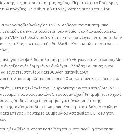
νίσχυσης της αποτρεπτικής μας ισχύος». Περί τούτου ο Πρόεδρος
των προχθές. Ποια είναι η λειτουργικότητα αυτού του νέου…
ίμα αγοραίας διεθνολογίας. Ενώ οι σοβαροί πανεπιστημιακοί
 σχετικά με την αντιπαράθεση στο Αιγαίο, στο Καστελόριζο και
όμενα ΜΜΕ διεθνολόγων (εντός ή εκτός εισαγωγικών) προσπαθούν
οντας απλώς την τουρκική αδιαλλαξία. Και σιωπώντας για όλα τα
αίων.
αία ανοιγόμενη ψαλίδα πολιτικής μεταξύ Αθηνών και Λευκωσίας. Με
ια έναρξης ενός δομημένου διαλόγου Ελλάδας-Τουρκίας. Αυτό
 να εργαστεί στην ίδια κατεύθυνση (επανέναρξη
ίσει την αντιπαραθετική ρητορική. Φυσικά, διαλέγει το δεύτερο.
ται ότι, μετά τις εκλογές των Τουρκοκυπρίων τον Οκτώβριο, ο ΟΗΕ
πανέναρξης των συνομιλιών. Ο Ερντογάν έχει ήδη τραβήξει το χαλί
ύοντας ότι δεν θα έχει αντίρρηση για σύγκληση άτυπης
πτικής ισχύος» επιδιώκει να ροκανίσει προκαταβολικά το κλίμα
ατά Σπέχαρ, Γκουτέρες, Συμβουλίου Ασφαλείας, Ε.Ε., δεν ήταν
σα».
 όσους δεν θέλουν στρατικοποίηση του Κυπριακού, η απάντηση