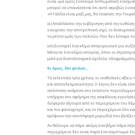
είναι «μα εμείς εννοούμε διπλωματική ενίσχυσ
μπορεί να υπαινίσσεται ότι αυτό ακριβώς εννοεί
«Η Γαλλία είναι μαζί μας, θα τσακίσει την Τουρκί
(ε) Απαλλάσσει την κυβέρνηση από την ευθύνη:
ενισχύσει την αποτρεπτική ισχύ, το διατυμπανίζ
τα ρέστα εμάς των πολιτών. Που δεν λύσαμε το
(στ) Συντηρεί ένα κλίμα απαγορευτικό για συζή
Μέσα σε ένα κλίμα υστερίας, όπου οι στρατηγο
μιλά για διαπολιτισμικά σχολεία, οδοφράγματα,
Κι όμως, δεν φτάνει…
Τα τελευταία τρία χρόνια, οι «καθολικές αξίες
και αποτελεσματικότητα. Ο λόγος δεν είναι τό
απόσταση ανάμεσα στο εκάστοτε περιτύλιγμα κ
υπήρχαν στο αφήγημα της ασφάλειας-εγγυήσεων
διέφεραν σίγουρα από το περιεχόμενο του δέμα
και πιο φανταχτερό, και το περιεχόμενο όλο κ
κρύψουν την ανυπόφορη μυρωδιά που βγάζει τ
Αν θέλουμε να πάμε ακόμη ένα βήμα πάρα πέρα
περιεχόμενο δεν είναι παρά ένα σύμπτωμα: Εί