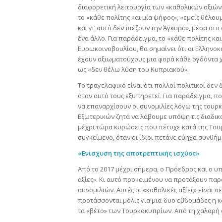
διαφορετική λειτουργία των «καθολικών αξιών»,
το «κάθε πολίτης και μία ψήφος», «εμείς θέλου
και γι’ αυτό δεν πιέζουν την Άγκυρα», μέσα στ
ένα άλλο. Για παράδειγμα, το «κάθε πολίτης και
Ευρωκοινοβουλίου, θα σημαίνει ότι οι Ελληνοκ
έχουν αξιωματούχους μια φορά κάθε ογδόντα χρ
ως «δεν θέλω λύση του Κυπριακού».
Το τραγελαφικό είναι ότι πολλοί πολιτικοί δεν
όταν αυτό τους εξυπηρετεί. Για παράδειγμα, π
να επαναρχίσουν οι συνομιλίες λόγω της τουρκ
Εξωτερικών ζητά να λάβουμε υπόψη τις διαδικασ
μέχρι τώρα κυρώσεις που πέτυχε κατά της Του
συγκείμενο, όταν οι ίδιοι πετάνε εύηχα συνθήμ
«Ενίσχυση της αποτρεπτικής ισχύος»
Από το 2017 μέχρι σήμερα, ο Πρόεδρος και ο 
αξίες». Κι αυτό προκειμένου να προτάξουν πα
συνομιλιών. Αυτές οι «καθολικές αξίες» είναι 
προτάσσονται μόλις για μια-δυο εβδομάδες η κ
τα «βέτο» των Τουρκοκυπρίων. Από τη χαλαρή 