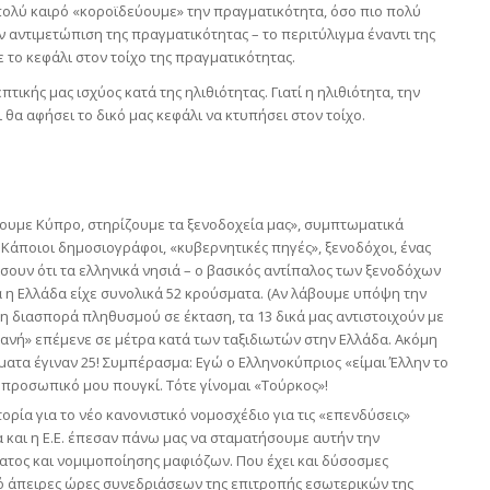
πολύ καιρό «κοροϊδεύουμε» την πραγματικότητα, όσο πιο πολύ
ν αντιμετώπιση της πραγματικότητας – το περιτύλιγμα έναντι της
ε το κεφάλι στον τοίχο της πραγματικότητας.
ικής μας ισχύος κατά της ηλιθιότητας. Γιατί η ηλιθιότητα, την
 θα αφήσει το δικό μας κεφάλι να κτυπήσει στον τοίχο.
ένουμε Κύπρο, στηρίζουμε τα ξενοδοχεία μας», συμπτωματικά
 Κάποιοι δημοσιογράφοι, «κυβερνητικές πηγές», ξενοδόχοι, ένας
ίσουν ότι τα ελληνικά νησιά – ο βασικός αντίπαλος των ξενοδόχων
ρα η Ελλάδα είχε συνολικά 52 κρούσματα. (Αν λάβουμε υπόψη την
 διασπορά πληθυσμού σε έκταση, τα 13 δικά μας αντιστοιχούν με
χανή» επέμενε σε μέτρα κατά των ταξιδιωτών στην Ελλάδα. Ακόμη
ματα έγιναν 25! Συμπέρασμα: Εγώ ο Ελληνοκύπριος «είμαι Έλλην το
ο προσωπικό μου πουγκί. Τότε γίνομαι «Τούρκος»!
τορία για το νέο κανονιστικό νομοσχέδιο για τις «επενδύσεις»
 και η Ε.Ε. έπεσαν πάνω μας να σταματήσουμε αυτήν την
ατος και νομιμοποίησης μαφιόζων. Που έχει και δύσοσμες
ό άπειρες ώρες συνεδριάσεων της επιτροπής εσωτερικών της