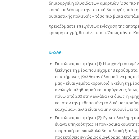
δημιουργεί η αλυσίδα των αμαρτιών. Όσο πιο 
καιρό επιλέγουμε την τακτική διαφυγής από τη
ουσιαστικής πολιτικής – τόσο πιο βίαια κτυπάμ
Χρειαζόμαστε επειγόντως ενίσχυση της αποτρεπτ
κρίσιμη στιγμή, θα κάνει πίσω. Όπως πάντα. Και
Καλάθι
Εκπτώσεις και φτήνια (1): Η μηχανή του «μ
ξεκίνησε τη μέρα που είχαμε 13 κρούσματα.
επιστήμονας, βάλθηκαν όλοι μαζί να μας πε
μας – είναι γεμάτα κορωνοϊό! Εκείνη τη μέ
αναλογία πληθυσμού και παράγοντες όπως η
πάνω από 200 στην Ελλάδα.) Κι όμως, η «μη
και όταν την μεθεπομένη τα δικά μας κρούσ
καυχώμαι», αλλά είναι να μην κινδυνέψει τ
Εκπτώσεις και φτήνια (2): Έγινε ολόκληρη ισ
έναντι υπηκοότητας. Η παγκόσμια κοινότητα
πειρατική και σκανδαλώδη πολιτική ξεπλύμ
προεκτάσεις εγχώριας διαφθοράς. Μετά απ