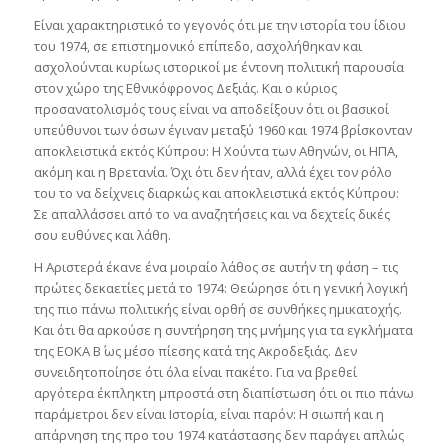
Είναι χαρακτηριστικό το γεγονός ότι με την ιστορία του ίδιου
του 1974, σε επιστημονικό επίπεδο, ασχολήθηκαν και
ασχολούνται κυρίως ιστορικοί με έντονη πολιτική παρουσία
στον χώρο της Εθνικόφρονος Δεξιάς. Και ο κύριος
προσανατολισμός τους είναι να αποδείξουν ότι οι βασικοί
υπεύθυνοι των όσων έγιναν μεταξύ 1960 και 1974 βρίσκονταν
αποκλειστικά εκτός Κύπρου: Η Χούντα των Αθηνών, οι ΗΠΑ,
ακόμη και η Βρετανία. Όχι ότι δεν ήταν, αλλά έχει τον ρόλο
του το να δείχνεις διαρκώς και αποκλειστικά εκτός Κύπρου:
Σε απαλλάσσει από το να αναζητήσεις και να δεχτείς δικές
σου ευθύνες και λάθη.
Η Αριστερά έκανε ένα μοιραίο λάθος σε αυτήν τη φάση – τις
πρώτες δεκαετίες μετά το 1974: Θεώρησε ότι η γενική λογική
της πιο πάνω πολιτικής είναι ορθή σε συνθήκες ημικατοχής.
Και ότι θα αρκούσε η συντήρηση της μνήμης για τα εγκλήματα
της ΕΟΚΑ Β΄ ως μέσο πίεσης κατά της Ακροδεξιάς. Δεν
συνειδητοποίησε ότι όλα είναι πακέτο. Για να βρεθεί
αργότερα έκπληκτη μπροστά στη διαπίστωση ότι οι πιο πάνω
παράμετροι δεν είναι Ιστορία, είναι παρόν: Η σιωπή και η
απάρνηση της προ του 1974 κατάστασης δεν παράγει απλώς