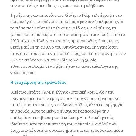
την στο τέλος και ο ίδιος ως «αυτονόητη αλήθεια».
Τη μέρα της αυτοκτονίας του Χίτλερ, ο Γκέμπελς έγραψε στο
ημερολόγιό του πράγματα που μας αφήνουν έκπληκτους για
το πόσο πολύ πίστεψε τελικά και ο ίδιος, ως αλήθειες, τα
ψεύδη και τα μυθεύματα που συνειδητά κατασκεύαζε, από το
1933 μέχρι το 1945, για σκοπούς προπαγάνδας. Λίγες ώρες
μετά, μαζί με τη σύζυγό του, υπνώτισαν και δηλητηρίασαν
στον ύπνο τους τα πέντε παιδιά τους, και διέταξαν άντρες των
SS να εκτελέσουν και τους ιδίους. «Ζωή χωρίς
εθνικοσοσιαλισμό δεν αξίζει» ήταν τα τελευταία λόγια της
γυναίκας του.
Η διαχείριση της τραγωδίας
Αμέσως μετά το 1974, η ελληνοκυπριακή κοινωνία ήταν
πνιγμένη μέσα σε ένα μείγμα σοκ, απόγνωσης, άρνησης να
πιστέψει αυτό που της συνέβαινε, φόβου, αλλά και οργής για
την αδικία. Αυτό το μείγμα ενίσχυσε κατακόρυφα την
επιθυμία για επιβίωση και δικαίωση. Η πολιτική ηγεσία,
ιδιαίτερα μετά την επιστροφή του Μακαρίου, ανέλαβε να
διαχειριστεί αυτά τα συναισθήματα και τις προσδοκίες, μέσα