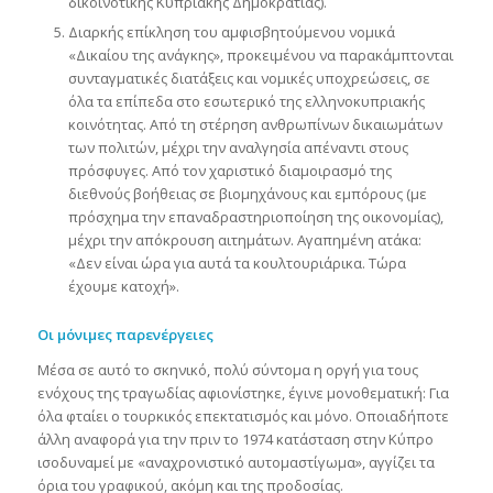
δικοινοτικής Κυπριακής Δημοκρατίας).
Διαρκής επίκληση του αμφισβητούμενου νομικά
«Δικαίου της ανάγκης», προκειμένου να παρακάμπτονται
συνταγματικές διατάξεις και νομικές υποχρεώσεις, σε
όλα τα επίπεδα στο εσωτερικό της ελληνοκυπριακής
κοινότητας. Από τη στέρηση ανθρωπίνων δικαιωμάτων
των πολιτών, μέχρι την αναλγησία απέναντι στους
πρόσφυγες. Από τον χαριστικό διαμοιρασμό της
διεθνούς βοήθειας σε βιομηχάνους και εμπόρους (με
πρόσχημα την επαναδραστηριοποίηση της οικονομίας),
μέχρι την απόκρουση αιτημάτων. Αγαπημένη ατάκα:
«Δεν είναι ώρα για αυτά τα κουλτουριάρικα. Τώρα
έχουμε κατοχή».
Οι μόνιμες παρενέργειες
Μέσα σε αυτό το σκηνικό, πολύ σύντομα η οργή για τους
ενόχους της τραγωδίας αφιονίστηκε, έγινε μονοθεματική: Για
όλα φταίει ο τουρκικός επεκτατισμός και μόνο. Οποιαδήποτε
άλλη αναφορά για την πριν το 1974 κατάσταση στην Κύπρο
ισοδυναμεί με «αναχρονιστικό αυτομαστίγωμα», αγγίζει τα
όρια του γραφικού, ακόμη και της προδοσίας.