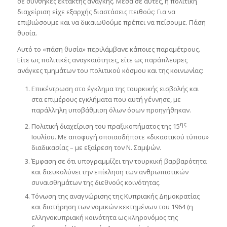
σε συνθήκες έκτακτης ανάγκης. Μέσα σε αυτές, η πολιτική
διαχείριση είχε εξαρχής διαστάσεις πειθούς: Για να
επιβιώσουμε και να δικαιωθούμε πρέπει να πείσουμε. Πάση
θυσία.
Αυτό το «πάση θυσία» περιλάμβανε κάποιες παραμέτρους.
Είτε ως πολιτικές αναγκαιότητες, είτε ως παράπλευρες
ανάγκες τμημάτων του πολιτικού κόσμου και της κοινωνίας:
Επικέντρωση στο έγκλημα της τουρκικής εισβολής και
στα επιμέρους εγκλήματα που αυτή γέννησε, με
παράλληλη υποβάθμιση όλων όσων προηγήθηκαν.
ης
Πολιτική διαχείριση του πραξικοπήματος της 15
Ιουλίου. Με αποφυγή οποιασδήποτε «δικαστικού τύπου»
διαδικασίας – με εξαίρεση τον Ν. Σαμψών.
Έμφαση σε ότι υπογραμμίζει την τουρκική βαρβαρότητα
και διευκολύνει την επίκληση των ανθρωπιστικών
συναισθημάτων της διεθνούς κοινότητας.
Τόνωση της αναγνώρισης της Κυπριακής Δημοκρατίας
και διατήρηση των νομικών κεκτημένων του 1964 (η
ελληνοκυπριακή κοινότητα ως κληρονόμος της