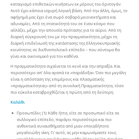
καταιγισμό επιθετικών κινήσεων εκ μέρους του Ερντογάν.
Αυτό έχει κάποια ισχυρή λογική βάση. Από την άλλη, όμως, το
αφήγημά μας έχει ένα σωρό σοβαρά μειονεκτήματα και
αδυναμίες. Από τη στατικότητά του σε έναν κόσμο που
αλλάζει, μέχρι την απουσία πρότασης για το αύριο. Από τη
διαρκή σύγκρουσή του με την πραγματικότητα, μέχρι τη
διαρκή επιδείνωσή της κατάστασης της Ελληνοκυπριακής
κοινότητας σε διεθνοπολιτικό επίπεδο – που σύντομα θα
γίνει και οικονομικό για τον καθένα.
Η πραγματικότητα σιχαίνεται το κενό και την απραξία. Και
περισσότερο απ’ όλα αγαπά τα «παράδοξα»: Όσο πιο μεγάλη
είναι η απόσταση της επιμέρους και πλασματικής
«πραγματικότητας» από τη συνολική Πραγματικότητα, τόσο
πιο εύκολα καταβροχθίζεται η πρώτη από τη δεύτερη.
Καλάθι
Προσωπίδες (1): Κάθε ήττα, είτε σε προσωπικό είτε σε
συλλογικό επίπεδο, παράγει περισσότερα και πιο
ανθεκτικά συναισθήματα από μιαν οποιαδήποτε
μεγαλειώδη νίκη. Γι’ αυτό, ας μην καμωνόμαστε τους