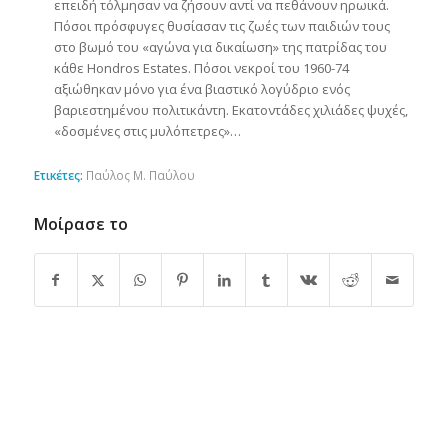
επειδή τόλμησαν να ζήσουν αντί να πεθάνουν ηρωικά.
Πόσοι πρόσφυγες θυσίασαν τις ζωές των παιδιών τους
στο βωμό του «αγώνα για δικαίωση» της πατρίδας του
κάθε Hondros Estates. Πόσοι νεκροί του 1960-74
αξιώθηκαν μόνο για ένα βιαστικό λογύδριο ενός
βαριεστημένου πολιτικάντη. Εκατοντάδες χιλιάδες ψυχές,
«δοσμένες στις μυλόπετρες»…
Ετικέτες:
Παύλος Μ. Παύλου
Μοίρασε το