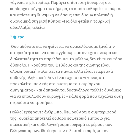
«άγνοια της Ιστορίας». Παράγει απίστευτη δυναμική στο
κυρίαρχο αφήγημα του σήμερα, το οποίο καθορίζει το αύριο.
Και απίστευτη δυναμική σε όσους επενδύουν πολιτικά ή
οικονομικά στη μισή Κύπρο: «Για όλα φταίει η τουρκική
αδιαλλαξία, τελεία».
Σήμερα…
Όσο αδύνατο και να φαίνεται να ανακαλύψουμε ξανά την
ιστορικότητα και να προσεγγίσουμε με ανοιχτό πνεύμα και
διαλεκτικότητα το παρελθόν και το μέλλον, δεν είναι και τόσο
δύσκολο. Η κρούστα του ψεύδους και της σιωπής είναι
ολοκληρωτική, καλύπτει τα πάντα, αλλά είναι εξαιρετικά
ασθενής αληθειακά. Δεν είναι τυχαίο το γεγονός ότι
προκαλείται πανικός στο σύστημα του κυρίαρχου
αφηγήματος – και δαπανώνται δυσανάλογα πολλές δυνάμεις
για να επουλωθούν οι ρωγμές – κάθε φορά που τυχαίνει αυτή
η κρούστα να τρυπήσει.
Πολλοί εχέφρονες άνθρωποι θεωρούν ότι η συμπεριφορά
της Τουρκίας αποτελεί σοβαρό εσωτερικό εμπόδιο για
διαλεκτική και ορθολογική συμπεριφορά εκ μέρους των
Ελληνοκυπρίων. Ιδιαίτερα τον τελευταίο καιρό, με τον