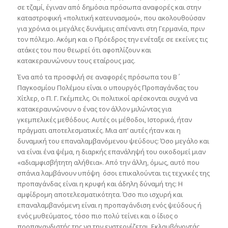
σε τζαμί, έγιναν από δημόσια πρόσωπα αναφορές και στην
καταστροφική «πολιτική κατευνασμού», που ακολουθούσαν
για χρόνια οι μεγάλες δυνάμεις απέναντι στη Γερμανία, πριν
τον πόλεμο. Ακόμη και ο Πρόεδρος την ενέταξε σε εκείνες τις
ατάκες του που θεωρεί ότι αφοπλίζουν και
κατακεραυνώνουν τους εταίρους μας.
Ένα από τα προσφιλή σε αναφορές πρόσωπα του Β΄
Παγκοσμίου Πολέμου είναι ο υπουργός Προπαγάνδας του
Χίτλερ, ο Π. Γ. Γκέμπελς. Οι πολιτικοί αρέσκονται συχνά να
κατακεραυνώνουν ο ένας τον άλλον μιλώντας για
γκεμπελικές μεθόδους. Αυτές οι μέθοδοι, Ιστορικά, ήταν
πράγματι αποτελεσματικές. Μια απ’ αυτές ήταν και η
δυναμική του επαναλαμβανόμενου ψεύδους: Όσο μεγάλο και
να είναι ένα ψέμα, η διαρκής επανάληψή του οικοδομεί μιαν
«αδιαμφισβήτητη αλήθεια». Από την άλλη, όμως, αυτό που
σπάνια λαμβάνουν υπόψη όσοι επικαλούνται τις τεχνικές της
προπαγάνδας είναι η κρυφή και άδηλη δύναμή της: Η
αμφίδρομη αποτελεσματικότητα. Όσο πιο ισχυρή και
επαναλαμβανόμενη είναι η προπαγάνδιση ενός ψεύδους ή
ενός μυθεύματος, τόσο πιο πολύ τείνει και ο ίδιος ο
προπαγανδιστής της να την ενστερνίζεται. Εκλαμβάνοντάς