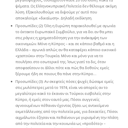
μεγαλόψυχους, τουλάχιστον κάθε 20 του Ιούλη. Κακά τα
ψέματα. Ως Ελληνοκυπριακή Πολιτεία δεν θέλουμε ακόμη
λύση. Εξακολουθούμε να διψούμε γι’ αυτό που
αποκαλούμε «δικαίωση». Δηλαδή εκδίκηση.
Προσωπίδες (2): Όλη η Ευρώπη παρακολουθεί με αγωνία
το έκτακτο Ευρωπαϊκό Συμβούλιο, για να δει αν θα μπει
στις ράγιες η χρηματοδότηση για την ανάκαμψη των
οικονομιών. Μόνο η Κύπρος – και σε κάποιο βαθμό και η
Ελλάδα – αγωνιά απλώς αν θα καταφέρει κάποιο εικονικό
«χαστούκι» στην Τουρκία. Μόνο και μόνο για να το
πουλήσει στο εσωτερικό της. Ίσως γιατί τα δις, όταν
αποφασίσουν οι άλλοι πότε και πώς θα δοθούν, εμείς
ξέρουμε ήδη σε ποιους θα πάνε στην Κύπρο…
Προσωπίδες (3): Αν σκεφτείς πόσες ψυχές δώσαμε εμείς
στις μυλόπετρες μετά το 1974, είναι να απορείς αν το
μεγαλύτερο κακό το έκαναν οι Τούρκοι εισβολείς στην
Κύπρο, ή εμείς στον εαυτό μας. Πόσοι συγγενείς
αγνοουμένων πέθαναν έχοντας ζήσει ως αντικείμενο
εκμετάλλευσης από την πολιτεία μας, για δεκαετίες. Πόσοι
αιχμάλωτοι έζησαν και πεθαίνουν με γυρισμένη την πλάτη
από την πολιτεία και την κοινωνία ως «προδότες» –