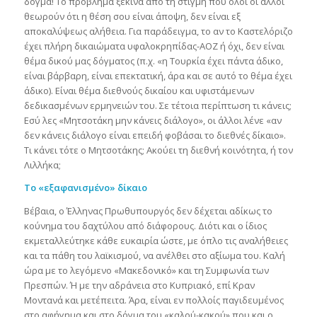
δόγμα! Το πρόβλημα ξεκινά από τη στιγμή που όλοι οι άλλοι
θεωρούν ότι η θέση σου είναι άποψη, δεν είναι εξ
αποκαλύψεως αλήθεια. Για παράδειγμα, το αν το Καστελόριζο
έχει πλήρη δικαιώματα υφαλοκρηπίδας-ΑΟΖ ή όχι, δεν είναι
θέμα δικού μας δόγματος (π.χ. «η Τουρκία έχει πάντα άδικο,
είναι βάρβαρη, είναι επεκτατική, άρα και σε αυτό το θέμα έχει
άδικο). Είναι θέμα διεθνούς δικαίου και υφιστάμενων
δεδικασμένων ερμηνειών του. Σε τέτοια περίπτωση τι κάνεις;
Εσύ λες «Μητσοτάκη μην κάνεις διάλογο», οι άλλοι λένε «αν
δεν κάνεις διάλογο είναι επειδή φοβάσαι το διεθνές δίκαιο».
Τι κάνει τότε ο Μητσοτάκης; Ακούει τη διεθνή κοινότητα, ή τον
Λιλλήκα;
Το «εξαφανισμένο» δίκαιο
Βέβαια, ο Έλληνας Πρωθυπουργός δεν δέχεται αδίκως το
κούνημα του δαχτύλου από διάφορους. Διότι και ο ίδιος
εκμεταλλεύτηκε κάθε ευκαιρία ώστε, με όπλο τις αναλήθειες
και τα πάθη του λαϊκισμού, να ανέλθει στο αξίωμα του. Καλή
ώρα με το λεγόμενο «Μακεδονικό» και τη Συμφωνία των
Πρεσπών. Ή με την αδράνεια στο Κυπριακό, επί Κραν
Μοντανά και μετέπειτα. Άρα, είναι εν πολλοίς παγιδευμένος
στο αφήγημα και στο δόγμα του «καλού-κακού» που και ο