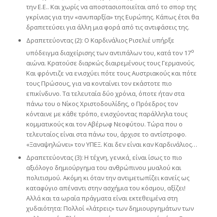
την Ε.Ε.. Και χωρίς να αποστασιοποιείται από το σπορ της
γκρίνιας για την «ανυπαρξία» της Ευρώπης. Κάπως έτσι θα
δραπετεύσει για άλλη μια φορά από τις αντιφάσεις της.
Δραπετεύοντας (2): Ο Καρδινάλιος Ρισελιέ υπήρξε
ο
υπόδειγμα διαχείρισης των αντιπάλων του, κατά τον 17
αιώνα. Κρατούσε διαρκώς διαιρεμένους τους Γερμανούς.
Και φρόντιζε να ενισχύει πότε τους Αυστριακούς και πότε
τους Πρώσους, για να κονταίνει τον εκάστοτε πιο
επικίνδυνο. Τα τελευταία δύο χρόνια, όποτε ήταν στα
πάνω του ο Νίκος Χριστοδουλίδης, ο Πρόεδρος τον
κόνταινε με κάθε τρόπο, ενισχύοντας παράλληλα τους
κομματικούς και τον Αβέρωφ Νεοφύτου. Τώρα που ο
τελευταίος είναι στα πάνω του, άρχισε το αντίστροφο.
«Ξαναψηλώνει» τον ΥΠΕΞ. Και δεν είναι καν Καρδινάλιος…
Δραπετεύοντας (3): Η τέχνη, γενικά, είναι ίσως το πιο
αξιόλογο δημιούργημα του ανθρώπινου μυαλού και
πολιτισμού. Ακόμη κι όταν την αντιμετωπίζει κανείς ως
καταφύγιο απέναντι στην ασχήμια του κόσμου, αξίζει!
Αλλά και τα ωραία πράγματα είναι εκτεθειμένα στη
χυδαιότητα: Πολλοί «λάτρεις» των δημιουργημάτων των