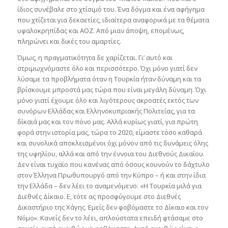
ίδιος συνέβαλε στο χτίσιμό του. Ένα δόγμα και ένα αφήγημα
που χτίζεται για δεκαετίες, ιδιαίτερα αναφορικά με τα θέματα
υφαλοκρηπίδας και ΑΟΖ. Από μιαν άποψη, επομένως,
πληρώνει και δικές του αμαρτίες.
Όμως, η πραγματικότητα δε χαρίζεται. Γι’ αυτό και
στριμωχνόμαστε όλο και περισσότερο. Όχι μόνο γιατί δεν
λύσαμε τα προβλήματα όταν η Τουρκία ήταν δύναμη και τα
βρίσκουμε μπροστά μας τώρα που είναι μεγάλη δύναμη. Όχι
μόνο γιατί έχουμε όλο και λιγότερους ακροατές εκτός των
συνόρων Ελλάδας και Ελληνοκυπριακής Πολιτείας, για τα
δίκαιά μας και τον πόνο μας. Αλλά κυρίως γιατί, για πρώτη
φορά στην ιστορία μας, τώρα το 2020, είμαστε τόσο καθαρά
και συνολικά αποκλεισμένοι όχι μόνον από τις δυνάμεις όλης
της υφηλίου, αλλά και από την έννοια του Διεθνούς Δικαίου.
Δεν είναι τυχαίο που κανένας από όσους κουνούν το δάχτυλο
στον Έλληνα Πρωθυπουργό από την Κύπρο – ή και στην ίδια
την Ελλάδα – δεν λέει το αναμενόμενο: «Η Τουρκία μιλά για
Διεθνές Δίκαιο. Ε, τότε ας προσφύγουμε στο Διεθνές
Δικαστήριο της Χάγης. Εμείς δεν φοβόμαστε το Δίκαιο και τον
Νόμο». Κανείς δεν το λέει, απλούστατα επειδή φτάσαμε στο