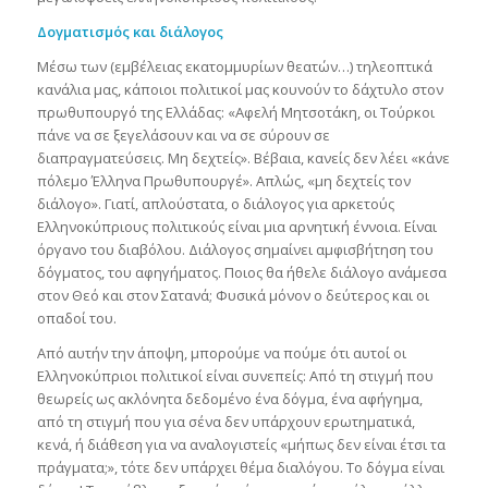
Δογματισμός και διάλογος
Μέσω των (εμβέλειας εκατομμυρίων θεατών…) τηλεοπτικά
κανάλια μας, κάποιοι πολιτικοί μας κουνούν το δάχτυλο στον
πρωθυπουργό της Ελλάδας: «Αφελή Μητσοτάκη, οι Τούρκοι
πάνε να σε ξεγελάσουν και να σε σύρουν σε
διαπραγματεύσεις. Μη δεχτείς». Βέβαια, κανείς δεν λέει «κάνε
πόλεμο Έλληνα Πρωθυπουργέ». Απλώς, «μη δεχτείς τον
διάλογο». Γιατί, απλούστατα, ο διάλογος για αρκετούς
Ελληνοκύπριους πολιτικούς είναι μια αρνητική έννοια. Είναι
όργανο του διαβόλου. Διάλογος σημαίνει αμφισβήτηση του
δόγματος, του αφηγήματος. Ποιος θα ήθελε διάλογο ανάμεσα
στον Θεό και στον Σατανά; Φυσικά μόνον ο δεύτερος και οι
οπαδοί του.
Από αυτήν την άποψη, μπορούμε να πούμε ότι αυτοί οι
Ελληνοκύπριοι πολιτικοί είναι συνεπείς: Από τη στιγμή που
θεωρείς ως ακλόνητα δεδομένο ένα δόγμα, ένα αφήγημα,
από τη στιγμή που για σένα δεν υπάρχουν ερωτηματικά,
κενά, ή διάθεση για να αναλογιστείς «μήπως δεν είναι έτσι τα
πράγματα;», τότε δεν υπάρχει θέμα διαλόγου. Το δόγμα είναι