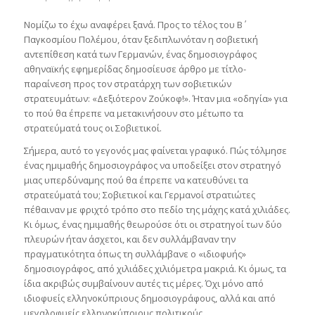
Νομίζω το έχω αναφέρει ξανά. Προς το τέλος του Β΄
Παγκοσμίου Πολέμου, όταν ξεδιπλωνόταν η σοβιετική
αντεπίθεση κατά των Γερμανών, ένας δημοσιογράφος
αθηναϊκής εφημερίδας δημοσίευσε άρθρο με τίτλο-
παραίνεση προς τον στρατάρχη των σοβιετικών
στρατευμάτων: «Δεξιότερον Ζούκοφ!». Ήταν μια «οδηγία» για
το πού θα έπρεπε να μετακινήσουν στο μέτωπο τα
στρατεύματά τους οι Σοβιετικοί.
Σήμερα, αυτό το γεγονός μας φαίνεται γραφικό. Πώς τόλμησε
ένας ημιμαθής δημοσιογράφος να υποδείξει στον στρατηγό
μιας υπερδύναμης πού θα έπρεπε να κατευθύνει τα
στρατεύματά του; Σοβιετικοί και Γερμανοί στρατιώτες
πέθαιναν με φριχτό τρόπο στο πεδίο της μάχης κατά χιλιάδες.
Κι όμως, ένας ημιμαθής θεωρούσε ότι οι στρατηγοί των δύο
πλευρών ήταν άσχετοι, και δεν συλλάμβαναν την
πραγματικότητα όπως τη συλλάμβανε ο «ιδιοφυής»
δημοσιογράφος, από χιλιάδες χιλιόμετρα μακριά. Κι όμως, τα
ίδια ακριβώς συμβαίνουν αυτές τις μέρες. Όχι μόνο από
ιδιοφυείς ελληνοκύπριους δημοσιογράφους, αλλά και από
μεγαλοφυείς ελληνοκύπριους πολιτικούς.