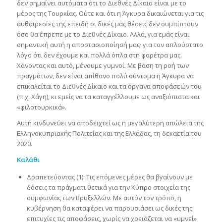
δεν σημαίνει αυτόματα ότι το Διεθνές Δίκαιο είναι με το
μέρος της Τουρκίας. Ούτε και ότι η Άγκυρα δικαιώνεται για τις
αυθαιρεσίες της επειδή οι δικές μας θέσεις δεν συμπίπτουν
όσο θα έπρεπε με το Διεθνές Δίκαιο. Αλλά, για εμάς είναι
σημαντική αυτή η αποστασιοποίησή μας· για τον απλούστατο
λόγο ότι δεν έχουμε και πολλά όπλα στη φαρέτρα μας.
Χάνοντας και αυτό, μένουμε γυμνοί. Με βάση τη ροή των
πραγμάτων, δεν είναι απίθανο πολύ σύντομα η Άγκυρα να
επικαλείται το Διεθνές Δίκαιο και τα όργανα αποφάσεών του
(π.χ. Χάγη), κι εμείς να τα καταγγέλλουμε ως αναξιόπιστα και
«φιλοτουρκικά».
Αυτή κινδυνεύει να αποδειχτεί ως η μεγαλύτερη απώλεια της
Ελληνοκυπριακής Πολιτείας και της Ελλάδας, τη δεκαετία του
2020.
Καλάθι
Δραπετεύοντας (1): Τις επόμενες μέρες θα βγαίνουν με
δόσεις τα πράγματι θετικά για την Κύπρο στοιχεία της
συμφωνίας των Βρυξελλών. Με αυτόν τον τρόπο, η
κυβέρνηση θα καταφέρει να παρουσιάσει ως δικές της
επιτυχίες τις αποφάσεις, χωρίς να χρειάζεται να «υμνεί»