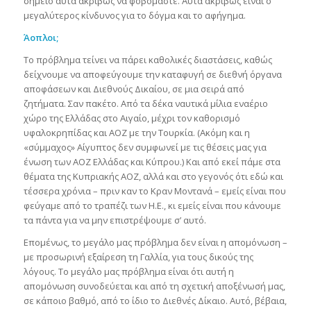
σημείο αυτά ακριβώς να φοβόμαστε. Αυτά ακριβώς είναι ο
μεγαλύτερος κίνδυνος για το δόγμα και το αφήγημα.
Άοπλοι;
Το πρόβλημα τείνει να πάρει καθολικές διαστάσεις, καθώς
δείχνουμε να αποφεύγουμε την καταφυγή σε διεθνή όργανα
αποφάσεων και Διεθνούς Δικαίου, σε μια σειρά από
ζητήματα. Σαν πακέτο. Από τα δέκα ναυτικά μίλια εναέριο
χώρο της Ελλάδας στο Αιγαίο, μέχρι τον καθορισμό
υφαλοκρηπίδας και ΑΟΖ με την Τουρκία. (Ακόμη και η
«σύμμαχος» Αίγυπτος δεν συμφωνεί με τις θέσεις μας για
ένωση των ΑΟΖ Ελλάδας και Κύπρου.) Και από εκεί πάμε στα
θέματα της Κυπριακής ΑΟΖ, αλλά και στο γεγονός ότι εδώ και
τέσσερα χρόνια – πριν καν το Κραν Μοντανά – εμείς είναι που
φεύγαμε από το τραπέζι των Η.Ε., κι εμείς είναι που κάνουμε
τα πάντα για να μην επιστρέψουμε σ’ αυτό.
Επομένως, το μεγάλο μας πρόβλημα δεν είναι η απομόνωση –
με προσωρινή εξαίρεση τη Γαλλία, για τους δικούς της
λόγους. Το μεγάλο μας πρόβλημα είναι ότι αυτή η
απομόνωση συνοδεύεται και από τη σχετική αποξένωσή μας,
σε κάποιο βαθμό, από το ίδιο το Διεθνές Δίκαιο. Αυτό, βέβαια,