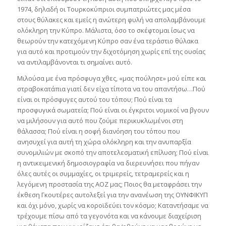
1974, δηλαδή οι Τουρκοκύπριοι συμπατριώτες μας μέσα
στους θύλακες και εμείς η ανώτερη φυλή να απολαμβάνουμε
ολόκληρη την Κύπρο. Μάλιστα, όσο το σκέφτομαι ίσως να
θεωρούν την κατεχόμενη Κύπρο σαν ένα τεράστιο θύλακα
για αυτό και προτιμούν την διχοτόμηση χωρίς επί της ουσίας
να αντιλαμβάνονται τι σημαίνει αυτό.
Μιλούσα με ένα πρόσφυγα χθες, «μας πούλησε» μού είπε και
στραβοκατάπια γιατί δεν είχα τίποτα να του απαντήσω…Πού
είναι οι πρόσφυγες αυτού του τόπου; Πού είναι τα
προσφυγικά σωματεία; Πού είναι οι έγκριτοι νομικοί να βγουν
να μιλήσουν για αυτό που ζούμε περικυκλωμένοι στη
θάλασσα; Πού είναι η σοφή διανόηση του τόπου που
ανησυχεί για αυτή τη χώρα ολόκληρη και την ανυπαρξία
συνομιλιών με σκοπό την αποτελεσματική επίλυση; Πού είναι
η αντικειμενική δημοσιογραφία να διερευνήσει που πήγαν
όλες αυτές οι συμμαχίες, οι τριμερείς, τετραμερείς και η
λεγόμενη προστασία της ΑΟΖ μας; Ποιος θα μεταφράσει την
έκθεση Γκουτέρες αυτολεξεί για την ανανέωση της ΟΥΝΦΙΚΥΠ
και όχι μόνο, χωρίς να κοροϊδεύει τον κόσμο; Καταντήσαμε να
τρέχουμε πίσω από τα γεγονότα και να κάνουμε διαχείριση