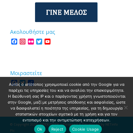
Ακολουθήστε μας
Facebook
Instagram
Flickr
Twitter
YouTube
Channel
Μοιραστείτε
Facebook
Twitter
Share
Αυτός ο ιστότοπος χρησιμοποιεί cookie από την Google για να
παρέχει τις υπηρεσίες του και να αναλύει την επισκεψιμότητα.
Η διεύθυνσή σας IP και ο παράγοντας χρήστη γνωστοποιούνται
στην Google, μαζί με μετρήσεις απόδοσης και ασφαλείας, ώστε
να διασφαλιστεί η ποιότητα της υπηρεσίας, για τη δημιουργία
στατιστικών στοιχείων σχετικά με τη χρήση και για τον
εντοπισμό και την αντιμετώπιση καταχρήσεων.
© Copyright 2026 - ΟΠΕΚ/ΟΠΕΚ | Designed & Developed by
NETinfo
Ok
Reject
Cookie Usage
Plc