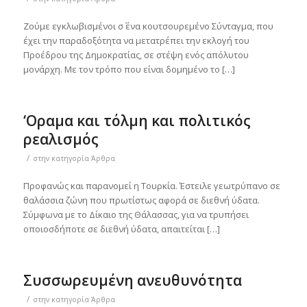
Ζούμε εγκλωβισμένοι σ΄ ένα κουτσουρεμένο Σύνταγμα, που
έχει την παραδοξότητα να μετατρέπει την εκλογή του
Προέδρου της Δημοκρατίας, σε στέψη ενός απόλυτου
μονάρχη. Με τον τρόπο που είναι δομημένο το […]
‘Οραμα και τόλμη και πολιτικός
ρεαλισμός
/
στην κατηγορία
Άρθρα
Προφανώς και παρανομεί η Τουρκία. Έστειλε γεωτρύπανο σε
θαλάσσια ζώνη που πρωτίστως αφορά σε διεθνή ύδατα.
Σύμφωνα με το Δίκαιο της Θάλασσας, για να τρυπήσει
οποιοσδήποτε σε διεθνή ύδατα, απαιτείται […]
Συσσωρευμένη ανευθυνότητα
/
στην κατηγορία
Άρθρα