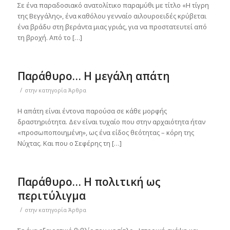
Σε ένα παραδοσιακό ανατολίτικο παραμύθι με τίτλο «Η τίγρη
της Βεγγάλης», ένα καθόλου γενναίο αιλουροειδές κρύβεται
ένα βράδυ στη βεράντα μιας γριάς, για να προστατευτεί από
τη βροχή. Από το […]
Παράθυρο… Η μεγάλη απάτη
/
στην κατηγορία
Άρθρα
Η απάτη είναι έντονα παρούσα σε κάθε μορφής
δραστηριότητα. Δεν είναι τυχαίο που στην αρχαιότητα ήταν
«προσωποποιημένη», ως ένα είδος θεότητας – κόρη της
Νύχτας. Και που ο Σεφέρης τη […]
Παράθυρο… Η πολιτική ως
περιτύλιγμα
/
στην κατηγορία
Άρθρα