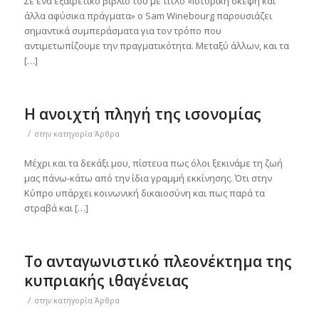
Σε ένα εξαιρετικό βιβλίο του με τίτλο «Ιστορική σκέψη και
άλλα αφύσικα πράγματα» ο Sam Winebourg παρουσιάζει
σημαντικά συμπεράσματα για τον τρόπο που
αντιμετωπίζουμε την πραγματικότητα. Μεταξύ άλλων, και τα
[…]
Η ανοιχτή πληγή της ισονομίας
/
στην κατηγορία
Άρθρα
Μέχρι και τα δεκάξι μου, πίστευα πως όλοι ξεκινάμε τη ζωή
μας πάνω-κάτω από την ίδια γραμμή εκκίνησης. Ότι στην
Κύπρο υπάρχει κοινωνική δικαιοσύνη και πως παρά τα
στραβά και […]
Το ανταγωνιστικό πλεονέκτημα της
κυπριακής ιθαγένειας
/
στην κατηγορία
Άρθρα