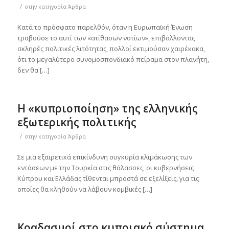
/
στην κατηγορία
Άρθρα
Κατά το πρόσφατο παρελθόν, όταν η Ευρωπαϊκή Ένωση
τραβούσε το αυτί των «ατίθασων νοτίων», επιβάλλοντας
σκληρές πολιτικές λιτότητας, πολλοί εκτιμούσαν χαιρέκακα,
ότι το μεγαλύτερο συνομοσπονδιακό πείραμα στον πλανήτη,
δεν θα […]
Η «κυπριοποίηση» της ελληνικής
εξωτερικής πολιτικής
/
στην κατηγορία
Άρθρα
Σε μια εξαιρετικά επικίνδυνη συγκυρία κλιμάκωσης των
εντάσεων με την Τουρκία στις θάλασσες, οι κυβερνήσεις
Κύπρου και Ελλάδας τίθενται μπροστά σε εξελίξεις, για τις
οποίες θα κληθούν να λάβουν κομβικές […]
Κραδασμοί στο κυπριακό σύστημα